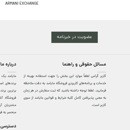
ARMANI EXCHANGE
عضویت در خبرنامه
مسائل حقوقی و راهنما
درباره ما
کاربر گرامی لطفاً موارد این بخش را جهت استفاده بهینه از
مایامد يک ف
خدمات و برنامه‌‏های کاربردی فروشگاه مایامد به دقت ملاحظه
برندهای اصي
فرمایید. لطفا توجه داشته باشید که ثبت سفارش در هر زمان
برترين‌ برن
به معنی پذیرفتن کامل کلیه
شرایط و قوانین مایامد
از سوی
فروشگاه آن
کاربر است.
مشتريان آن
منحصر به فر
دسترسی 