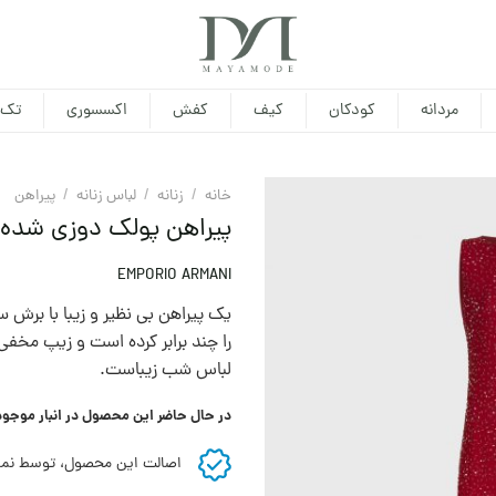
مردانه
کودکان
کیف
کفش
اکسسوری
تک 
خانه
/
زنانه
/
لباس زنانه
/
پيراهن
پیراهن پولک دوزی شده زنا
EMPORIO ARMANI
یک پیراهن بی نظیر و زیبا با برش 
را چند برابر کرده است و زیپ مخفی
لباس شب زیباست.
در حال حاضر این محصول در انبار موجو
اصالت این محصول، توسط نما