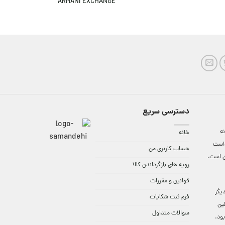
ARMANI EXCHANGE
ANGE
دسترسی سریع
ه
خانه
واست
حساب کاربری من
ن است.
رویه های بازگرداندن کالا
قوانین و مقررات
9:3 الی 18 و در دیگر
فرم ثبت شکایات
لین
سوالات متداول
ود.