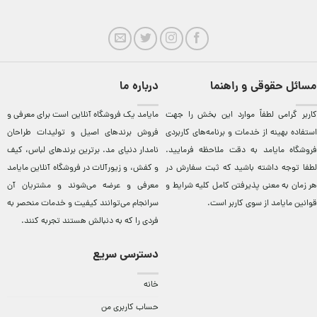
مسائل حقوقی و راهنما
درباره ما
کاربر گرامی لطفاً موارد این بخش را جهت
مایامد يک فروشگاه آنلاين است برای معرفی و
استفاده بهینه از خدمات و برنامه‌‏های کاربردی
فروش برندهای اصيل و توليدات طراحان
فروشگاه مایامد به دقت ملاحظه فرمایید.
نامدار دنيای مد. برترين‌ برندهای لباس، کيف
لطفا توجه داشته باشید که ثبت سفارش در
و کفش، و زيورآلات در فروشگاه آنلاين مایامد
هر زمان به معنی پذیرفتن کامل کلیه
شرایط و
معرفی و عرضه می‌شوند و مشتريان آن
قوانین مایامد
از سوی کاربر است.
سرانجام می‌توانند کيفيت و خدمات منحصر به
فردی را که به دنبالش هستند تجربه کنند.
دسترسی سریع
خانه
حساب کاربری من