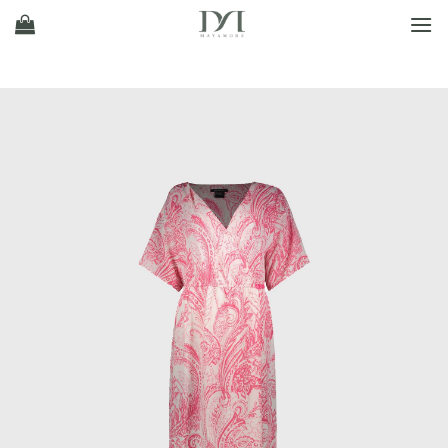
Ski
t
conten