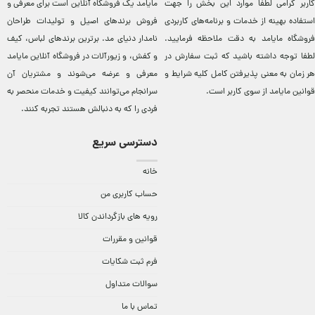
کاربر گرامی لطفاً موارد این بخش را جهت
مایامد يک فروشگاه آنلاين است برای معرفی و
استفاده بهینه از خدمات و برنامه‌‏های کاربردی
فروش برندهای اصيل و توليدات طراحان
فروشگاه مایامد به دقت ملاحظه فرمایید.
نامدار دنيای مد. برترين‌ برندهای لباس، کيف
لطفا توجه داشته باشید که ثبت سفارش در
و کفش، و زيورآلات در فروشگاه آنلاين مایامد
هر زمان به معنی پذیرفتن کامل کلیه
شرایط و
معرفی و عرضه می‌شوند و مشتريان آن
قوانین مایامد
از سوی کاربر است.
سرانجام می‌توانند کيفيت و خدمات منحصر به
فردی را که به دنبالش هستند تجربه کنند.
دسترسی سریع
خانه
حساب کاربری من
رویه های بازگرداندن کالا
قوانین و مقررات
فرم ثبت شکایات
سوالات متداول
تماس با ما