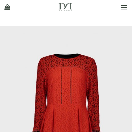
Ski
t
conten