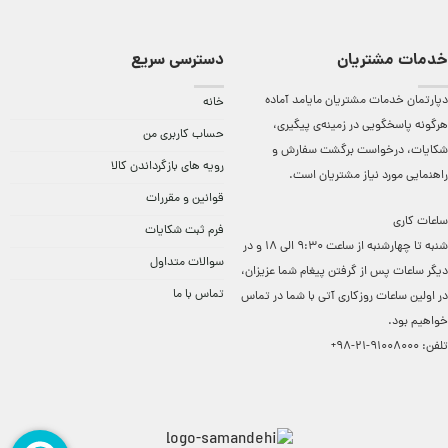
خدمات مشتریان
دسترسی سریع
دپارتمان خدمات مشتریان مایامد آماده
خانه
هرگونه پاسخگویی در زمینه‌ی پیگیری،
حساب کاربری من
شکایات، درخواست برگشت سفارش و
رویه های بازگرداندن کالا
راهنمایی مورد نیاز مشتریان است.
قوانین و مقررات
ساعات کاری
فرم ثبت شکایات
شنبه تا چهارشنبه از ساعت 9:30 الی 18 و در
سوالات متداول
دیگر ساعات ‌پس از گرفتن پیغام شما عزیزان،
تماس با ما
در اولین ساعات روزکاری آتی با شما در تماس
خواهیم بود.
تلفن:
91008000-21-98+