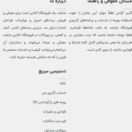
مسائل حقوقی و راهنما
درباره ما
کاربر گرامی لطفاً موارد این بخش را جهت
مایامد يک فروشگاه آنلاين است برای معرفی و
استفاده بهینه از خدمات و برنامه‌‏های کاربردی
فروش برندهای اصيل و توليدات طراحان
فروشگاه مایامد به دقت ملاحظه فرمایید.
نامدار دنيای مد. برترين‌ برندهای لباس، کيف
لطفا توجه داشته باشید که ثبت سفارش در
و کفش، و زيورآلات در فروشگاه آنلاين مایامد
هر زمان به معنی پذیرفتن کامل کلیه
شرایط و
معرفی و عرضه می‌شوند و مشتريان آن
قوانین مایامد
از سوی کاربر است.
سرانجام می‌توانند کيفيت و خدمات منحصر به
فردی را که به دنبالش هستند تجربه کنند.
دسترسی سریع
خانه
حساب کاربری من
رویه های بازگرداندن کالا
قوانین و مقررات
فرم ثبت شکایات
سوالات متداول