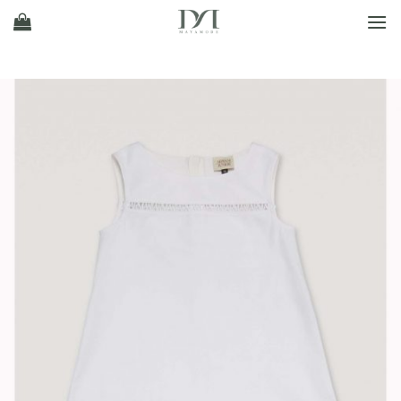
Ski
t
conten