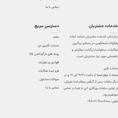
تماس با ما
خدمات مشتریان
دسترسی سریع
دپارتمان خدمات مشتریان مایامد آماده
خانه
هرگونه پاسخگویی در زمینه‌ی پیگیری،
حساب کاربری من
شکایات، درخواست برگشت سفارش و
رویه های بازگرداندن کالا
راهنمایی مورد نیاز مشتریان است.
قوانین و مقررات
ساعات کاری
فرم ثبت شکایات
شنبه تا چهارشنبه از ساعت 9:30 الی 18 و در
سوالات متداول
دیگر ساعات ‌پس از گرفتن پیغام شما عزیزان،
تماس با ما
در اولین ساعات روزکاری آتی با شما در تماس
خواهیم بود.
تلفن:
91008000-21-98+