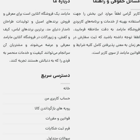
مسائل حقوقی و راهنما
درباره ما
کاربر گرامی لطفاً موارد این بخش را جهت
مایامد يک فروشگاه آنلاين است برای معرفی و
استفاده بهینه از خدمات و برنامه‌‏های کاربردی
فروش برندهای اصيل و توليدات طراحان
فروشگاه مایامد به دقت ملاحظه فرمایید.
نامدار دنيای مد. برترين‌ برندهای لباس، کيف
لطفا توجه داشته باشید که ثبت سفارش در
و کفش، و زيورآلات در فروشگاه آنلاين مایامد
هر زمان به معنی پذیرفتن کامل کلیه
شرایط و
معرفی و عرضه می‌شوند و مشتريان آن
قوانین مایامد
از سوی کاربر است.
سرانجام می‌توانند کيفيت و خدمات منحصر به
فردی را که به دنبالش هستند تجربه کنند.
دسترسی سریع
خانه
حساب کاربری من
رویه های بازگرداندن کالا
قوانین و مقررات
فرم ثبت شکایات
سوالات متداول