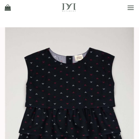
Ski
t
conten