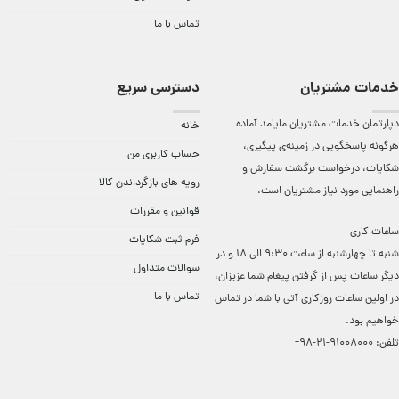
تماس با ما
خدمات مشتریان
دسترسی سریع
دپارتمان خدمات مشتریان مایامد آماده
خانه
هرگونه پاسخگویی در زمینه‌ی پیگیری،
حساب کاربری من
شکایات، درخواست برگشت سفارش و
رویه های بازگرداندن کالا
راهنمایی مورد نیاز مشتریان است.
قوانین و مقررات
ساعات کاری
فرم ثبت شکایات
شنبه تا چهارشنبه از ساعت 9:30 الی 18 و در
سوالات متداول
دیگر ساعات ‌پس از گرفتن پیغام شما عزیزان،
تماس با ما
در اولین ساعات روزکاری آتی با شما در تماس
خواهیم بود.
تلفن:
91008000-21-98+