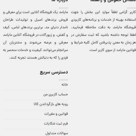
مسائل حقوقی و راهنما
درباره ما
کاربر گرامی لطفاً موارد این بخش را جهت
مایامد يک فروشگاه آنلاين است برای معرفی و
استفاده بهینه از خدمات و برنامه‌‏های کاربردی
فروش برندهای اصيل و توليدات طراحان
فروشگاه مایامد به دقت ملاحظه فرمایید.
نامدار دنيای مد. برترين‌ برندهای لباس، کيف
لطفا توجه داشته باشید که ثبت سفارش در
و کفش، و زيورآلات در فروشگاه آنلاين مایامد
هر زمان به معنی پذیرفتن کامل کلیه
شرایط و
معرفی و عرضه می‌شوند و مشتريان آن
قوانین مایامد
از سوی کاربر است.
سرانجام می‌توانند کيفيت و خدمات منحصر به
فردی را که به دنبالش هستند تجربه کنند.
دسترسی سریع
خانه
حساب کاربری من
رویه های بازگرداندن کالا
قوانین و مقررات
فرم ثبت شکایات
سوالات متداول