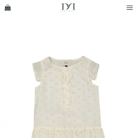
Ski
t
conten