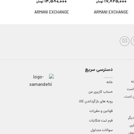
14,580,000
17,865,000
تومان
تومان
ANGE
ARMANI EXCHANGE
ARMANI EXCHANGE
دسترسی سریع
ه
خانه
واست
حساب کاربری من
ن است.
رویه های بازگرداندن کالا
قوانین و مقررات
9:3 الی 18 و در دیگر
فرم ثبت شکایات
لین
سوالات متداول
ود.