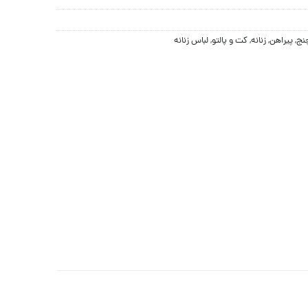
چنج
,
پيراهن
,
زنانه
,
کت و پالتو
,
لباس زنانه