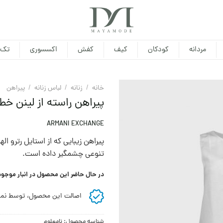
مردانه
کودکان
کیف
کفش
اکسسوری
تک 
خانه
/
زنانه
/
لباس زنانه
/
پيراهن
پیراهن راسته از لینن خط
ARMANI EXCHANGE
پیراهن زیبایی که از استایل رترو ا
تنوعی چشمگير داده است.
در حال حاضر این محصول در انبار موجو
اصالت این محصول، توسط نما
شناسه محصول:
نامعلوم