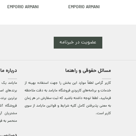
EMPORIO ARMANI
EMPORIO ARMANI
عضویت در خبرنامه
مسائل حقوقی و راهنما
درباره ما
کاربر گرامی لطفاً موارد این بخش را جهت استفاده بهینه از
مایامد يک ف
خدمات و برنامه‌‏های کاربردی فروشگاه مایامد به دقت ملاحظه
برندهای اصي
فرمایید. لطفا توجه داشته باشید که ثبت سفارش در هر زمان
برترين‌ برن
به معنی پذیرفتن کامل کلیه
شرایط و قوانین مایامد
از سوی
فروشگاه آن
کاربر است.
مشتريان آن
منحصر به فر
دسترسی 