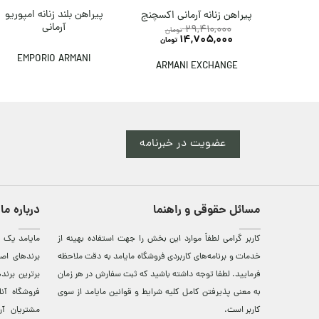
پیراهن بلند زنانه امپوریو
پیراهن زنانه آرمانی اکسچنج
آرمانی
29,410,000
تومان
14,705,000
تومان
EMPORIO ARMANI
ARMANI EXCHANGE
عضویت در خبرنامه
مسائل حقوقی و راهنما
درباره ما
کاربر گرامی لطفاً موارد این بخش را جهت استفاده بهینه از
مایامد يک ف
خدمات و برنامه‌‏های کاربردی فروشگاه مایامد به دقت ملاحظه
برندهای اصي
فرمایید. لطفا توجه داشته باشید که ثبت سفارش در هر زمان
برترين‌ برن
به معنی پذیرفتن کامل کلیه
شرایط و قوانین مایامد
از سوی
فروشگاه آن
کاربر است.
مشتريان آن