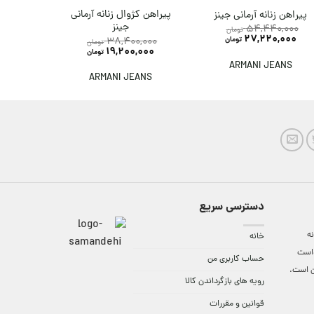
پیراهن
پیراهن کژوال زنانه آرمانی
پیراهن زنانه آرمانی جینز
چهارخانه 
جینز
54,440,000
تومان
27,220,000
38,400,000
تومان
تومان
19,200,000
تومان
ANGE
ARMANI JEANS
ARMANI JEANS
دسترسی سریع
ه
خانه
واست
حساب کاربری من
ن است.
رویه های بازگرداندن کالا
قوانین و مقررات