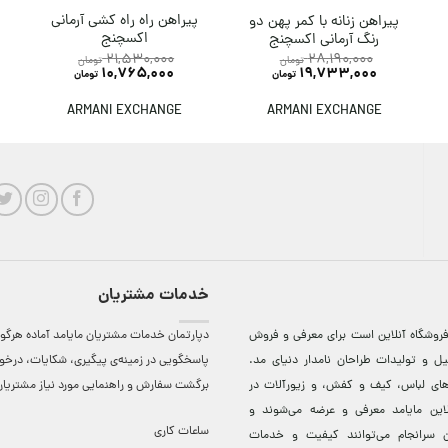
پیراهن راه راه کشی آرمانی
پیراهن زنانه با کمر پهن دو
اکسچنج
رنگ آرمانی اکسچنج
21,530,000
28,190,000
تومان
تومان
10,765,000
19,733,000
تومان
تومان
ARMANI EXCHANGE
ARMANI EXCHANGE
خدمات مشتریان
روشگاه آنلاين است برای معرفی و فروش
دپارتمان خدمات مشتریان مایامد آماده هرگون
ل و توليدات طراحان نامدار دنيای مد.
پاسخگویی در زمینه‌ی پیگیری، شکایات، درخ
دهای لباس، کيف و کفش، و زيورآلات در
برگشت سفارش و راهنمایی مورد نیاز مشتریا
لاين مایامد معرفی و عرضه می‌شوند و
ساعات کاری
 سرانجام می‌توانند کيفيت و خدمات