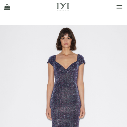
Ski
t
conten