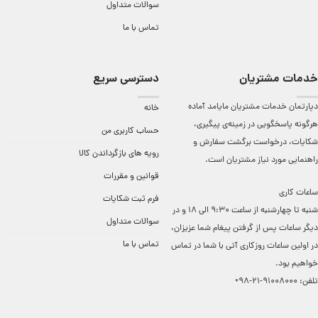
سوالات متداول
تماس با ما
خدمات مشتریان
دسترسی سریع
دپارتمان خدمات مشتریان مایامد آماده
خانه
هرگونه پاسخگویی در زمینه‌ی پیگیری،
حساب کاربری من
شکایات، درخواست برگشت سفارش و
رویه های بازگرداندن کالا
راهنمایی مورد نیاز مشتریان است.
قوانین و مقررات
ساعات کاری
فرم ثبت شکایات
شنبه تا چهارشنبه از ساعت 9:30 الی 18 و در
سوالات متداول
دیگر ساعات ‌پس از گرفتن پیغام شما عزیزان،
تماس با ما
در اولین ساعات روزکاری آتی با شما در تماس
خواهیم بود.
تلفن:
91008000-21-98+