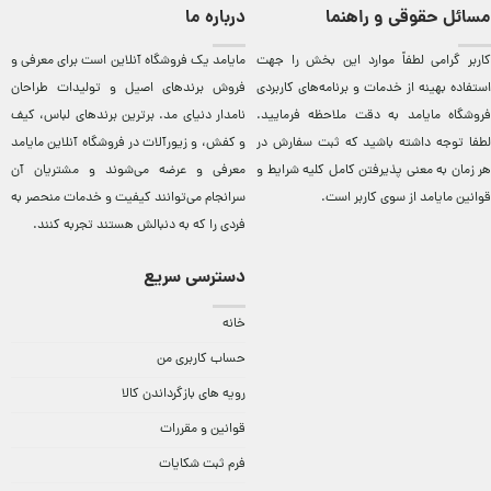
مسائل حقوقی و راهنما
درباره ما
کاربر گرامی لطفاً موارد این بخش را جهت
مایامد يک فروشگاه آنلاين است برای معرفی و
استفاده بهینه از خدمات و برنامه‌‏های کاربردی
فروش برندهای اصيل و توليدات طراحان
فروشگاه مایامد به دقت ملاحظه فرمایید.
نامدار دنيای مد. برترين‌ برندهای لباس، کيف
لطفا توجه داشته باشید که ثبت سفارش در
و کفش، و زيورآلات در فروشگاه آنلاين مایامد
هر زمان به معنی پذیرفتن کامل کلیه
شرایط و
معرفی و عرضه می‌شوند و مشتريان آن
قوانین مایامد
از سوی کاربر است.
سرانجام می‌توانند کيفيت و خدمات منحصر به
فردی را که به دنبالش هستند تجربه کنند.
دسترسی سریع
خانه
حساب کاربری من
رویه های بازگرداندن کالا
قوانین و مقررات
فرم ثبت شکایات