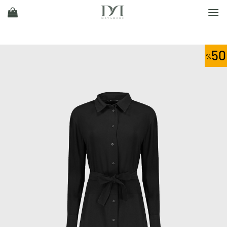
Ski
t
conten
50