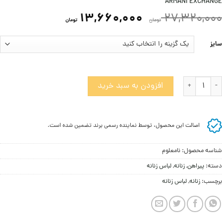
ARMANI EXCHANGE
13,660,000
27,320,000
تومان
تومان
سایز
یراهن زنانه آرمانی اکسچنج عدد
افزودن به سبد خرید
اصالت این محصول، توسط نماینده رسمی برند تضمین شده است.
شناسه محصول:
نامعلوم
دسته:
پيراهن
,
زنانه
,
لباس زنانه
برچسب:
زنانه
,
لباس زنانه