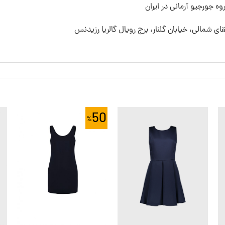
ه جورجیو آرمانی در ایران
قای شمالی، خیابان گلنار، برج رویال گالریا رزیدنس
50