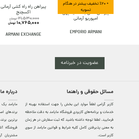
+ ٪۲۰ تخفیف بیشتر در هنگام
پیراهن راه راه کشی آرمانی
تسویه
اکسچنج
پیراهن کتان با حاشیه پهن
امپوریو آرمانی
21,530,000
تومان
10,765,000
تومان
EMPORIO ARMANI
ARMANI EXCHANGE
عضویت در خبرنامه
مسائل حقوقی و راهنما
درباره ما
کاربر گرامی لطفاً موارد این بخش را جهت استفاده بهینه از
مایامد يک ف
خدمات و برنامه‌‏های کاربردی فروشگاه مایامد به دقت ملاحظه
برندهای اصي
فرمایید. لطفا توجه داشته باشید که ثبت سفارش در هر زمان
برترين‌ برن
به معنی پذیرفتن کامل کلیه
شرایط و قوانین مایامد
از سوی
فروشگاه آن
کاربر است.
مشتريان آن