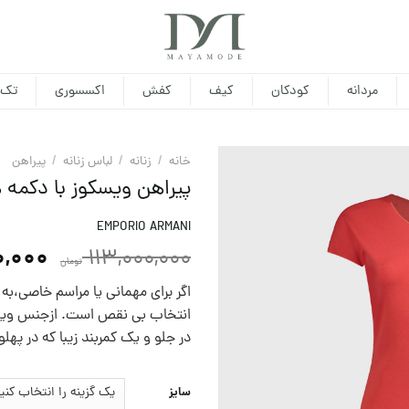
مردانه
کودکان
کیف
کفش
اکسسوری
تک 
خانه
/
زنانه
/
لباس زنانه
/
پيراهن
پیراهن ویسکوز با دکمه ه
EMPORIO ARMANI
,000
113,000,000
تومان
اگر برای مهمانی یا مراسم خاصی،‌ب
انتخاب بی نقص است. ازجنس ویسکو
در جلو و یک کمربند زیبا که در په
سایز