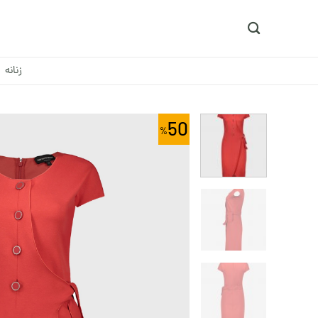
Ski
t
conten
زنانه
50