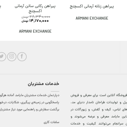
پیراهن رکابی ساتن آرمانی
پ
پیراهن زنانه آرمانی اکسچنج
اکسچنج
28,340,000
تومان
ARMANI EXCHANGE
14,170,000
تومان
ARMANI EXCHANGE
خدمات مشتریان
روشگاه آنلاين است برای معرفی و فروش
دپارتمان خدمات مشتریان مایامد آماده هرگون
ل و توليدات طراحان نامدار دنيای مد.
پاسخگویی در زمینه‌ی پیگیری، شکایات، درخ
دهای لباس، کيف و کفش، و زيورآلات در
برگشت سفارش و راهنمایی مورد نیاز مشتریا
لاين مایامد معرفی و عرضه می‌شوند و
ساعات کاری
 سرانجام می‌توانند کيفيت و خدمات