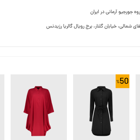
ه جورجیو آرمانی در ایران
قای شمالی، خیابان گلنار، برج رویال گالریا رزیدنس
50