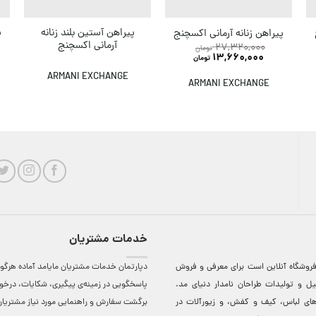
پ
پیراهن آستین بلند زنانه
پیراهن زنانه آرمانی اکسچنج
آرمانی اکسچنج
27,320,000
تومان
13,660,000
تومان
ARMANI EXCHANGE
ARMANI EXCHANGE
خدمات مشتریان
روشگاه آنلاين است برای معرفی و فروش
دپارتمان خدمات مشتریان مایامد آماده هرگون
ل و توليدات طراحان نامدار دنيای مد.
پاسخگویی در زمینه‌ی پیگیری، شکایات، درخ
دهای لباس، کيف و کفش، و زيورآلات در
برگشت سفارش و راهنمایی مورد نیاز مشتریا