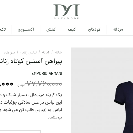
مردانه
کودکان
کیف
کفش
اکسسوری
تک 
خانه
/
زنانه
/
لباس زنانه
/
پيراهن
پیراهن آستین کوتاه زنانه
EMPORIO ARMANI
,000
77,760,000
تومان
یک گزینه مینیمال، بسیار شیک و د
این لباس در عین سادگی جزئیات دل
لباس به زیبایی قالب تن می شود و 
ببخشد.