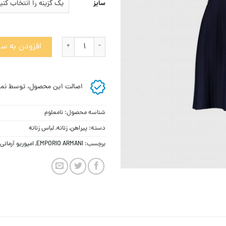
سایز
پیراهن آستین کوتاه زنانه امپوریو آر
افزودن به سب
اصالت این محصول، توسط نما
شناسه محصول:
نامعلوم
دسته:
پيراهن
,
زنانه
,
لباس زنانه
برچسب:
EMPORIO ARMANI
,
امپوریو آرمانی