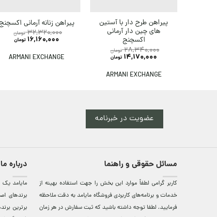
پیراهن طرح دار با آستین
پیراهن زنانه آرمانی اکسچنج
های چین دار آرمانی
32,320,000
تومان
16,160,000
اکسچنج
تومان
28,340,000
تومان
14,170,000
ARMANI EXCHANGE
تومان
ARMANI EXCHANGE
عضویت در خبرنامه
مسائل حقوقی و راهنما
درباره ما
کاربر گرامی لطفاً موارد این بخش را جهت استفاده بهینه از
مایامد يک ف
خدمات و برنامه‌‏های کاربردی فروشگاه مایامد به دقت ملاحظه
برندهای اصي
فرمایید. لطفا توجه داشته باشید که ثبت سفارش در هر زمان
برترين‌ برن