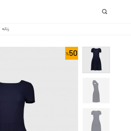
Ski
t
conten
زنانه
50