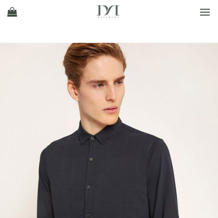
Ski
t
conten