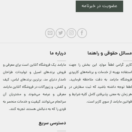
عضویت در خبرنامه
مسائل حقوقی و راهنما
درباره ما
کاربر گرامی لطفاً موارد این بخش را جهت
مایامد يک فروشگاه آنلاين است برای معرفی و
استفاده بهینه از خدمات و برنامه‌‏های کاربردی
فروش برندهای اصيل و توليدات طراحان
فروشگاه مایامد به دقت ملاحظه فرمایید.
نامدار دنيای مد. برترين‌ برندهای لباس، کيف
لطفا توجه داشته باشید که ثبت سفارش در
و کفش، و زيورآلات در فروشگاه آنلاين مایامد
هر زمان به معنی پذیرفتن کامل کلیه
شرایط و
معرفی و عرضه می‌شوند و مشتريان آن
قوانین مایامد
از سوی کاربر است.
سرانجام می‌توانند کيفيت و خدمات منحصر به
فردی را که به دنبالش هستند تجربه کنند.
دسترسی سریع