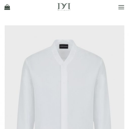
Ski
t
conten