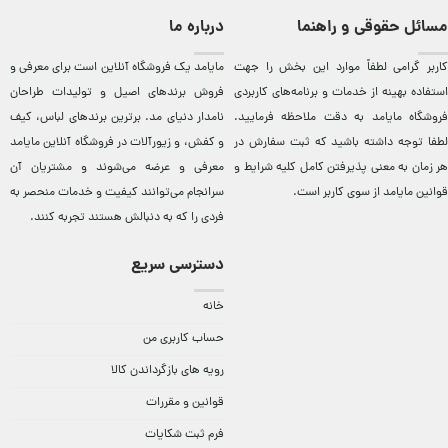
مسائل حقوقی و راهنما
درباره ما
کاربر گرامی لطفاً موارد این بخش را جهت
مایامد يک فروشگاه آنلاين است برای معرفی و
استفاده بهینه از خدمات و برنامه‌‏های کاربردی
فروش برندهای اصيل و توليدات طراحان
فروشگاه مایامد به دقت ملاحظه فرمایید.
نامدار دنيای مد. برترين‌ برندهای لباس، کيف
لطفا توجه داشته باشید که ثبت سفارش در
و کفش، و زيورآلات در فروشگاه آنلاين مایامد
هر زمان به معنی پذیرفتن کامل کلیه
شرایط و
معرفی و عرضه می‌شوند و مشتريان آن
قوانین مایامد
از سوی کاربر است.
سرانجام می‌توانند کيفيت و خدمات منحصر به
فردی را که به دنبالش هستند تجربه کنند.
دسترسی سریع
خانه
حساب کاربری من
رویه های بازگرداندن کالا
قوانین و مقررات
فرم ثبت شکایات