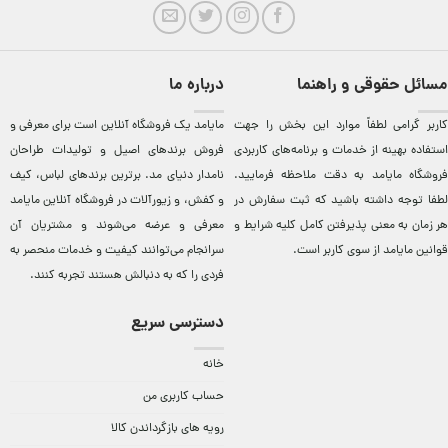
مسائل حقوقی و راهنما
درباره ما
کاربر گرامی لطفاً موارد این بخش را جهت
مایامد يک فروشگاه آنلاين است برای معرفی و
استفاده بهینه از خدمات و برنامه‌‏های کاربردی
فروش برندهای اصيل و توليدات طراحان
فروشگاه مایامد به دقت ملاحظه فرمایید.
نامدار دنيای مد. برترين‌ برندهای لباس، کيف
لطفا توجه داشته باشید که ثبت سفارش در
و کفش، و زيورآلات در فروشگاه آنلاين مایامد
هر زمان به معنی پذیرفتن کامل کلیه
شرایط و
معرفی و عرضه می‌شوند و مشتريان آن
قوانین مایامد
از سوی کاربر است.
سرانجام می‌توانند کيفيت و خدمات منحصر به
فردی را که به دنبالش هستند تجربه کنند.
دسترسی سریع
خانه
حساب کاربری من
رویه های بازگرداندن کالا