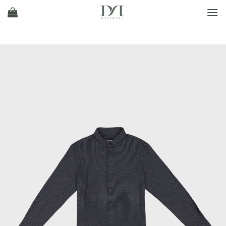
Ski
t
conten