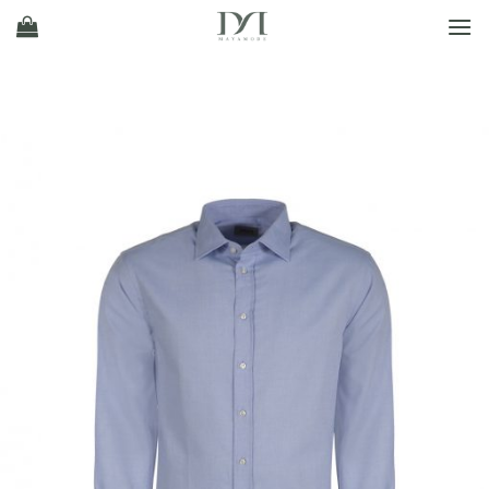
Ski
t
conten