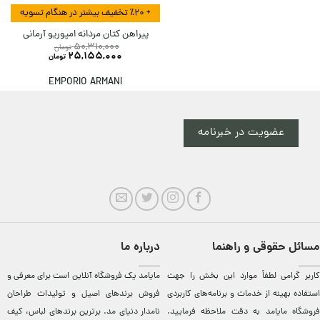
+ ٪۲۰ تخفیف بیشتر در هنگام تسویه
پیراهن کتان مردانه امپوریو آرمانی
50,310,000
تومان
25,155,000
تومان
EMPORIO ARMANI
عضویت در خبرنامه
مسائل حقوقی و راهنما
درباره ما
کاربر گرامی لطفاً موارد این بخش را جهت
مایامد يک فروشگاه آنلاين است برای معرفی و
استفاده بهینه از خدمات و برنامه‌‏های کاربردی
فروش برندهای اصيل و توليدات طراحان
فروشگاه مایامد به دقت ملاحظه فرمایید.
نامدار دنيای مد. برترين‌ برندهای لباس، کيف