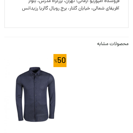
فروشگاه امپوریو آرمانی: تهران، بزرگراه مدرس، بلوار
آفریقای شمالی، خیابان گلنار، برج رویال گالریا رزیدانس
محصولات مشابه
50