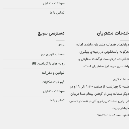
سوالات متداول
تماس با ما
خدمات مشتریان
دسترسی سریع
دپارتمان خدمات مشتریان مایامد آماده
خانه
هرگونه پاسخگویی در زمینه‌ی پیگیری،
حساب کاربری من
شکایات، درخواست برگشت سفارش و
رویه های بازگرداندن کالا
راهنمایی مورد نیاز مشتریان است.
قوانین و مقررات
ساعات کاری
فرم ثبت شکایات
شنبه تا چهارشنبه از ساعت 9:30 الی 18 و در
سوالات متداول
دیگر ساعات ‌پس از گرفتن پیغام شما عزیزان،
تماس با ما
در اولین ساعات روزکاری آتی با شما در تماس
خواهیم بود.
تلفن:
91008000-21-98+