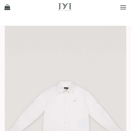
Ski
t
conten