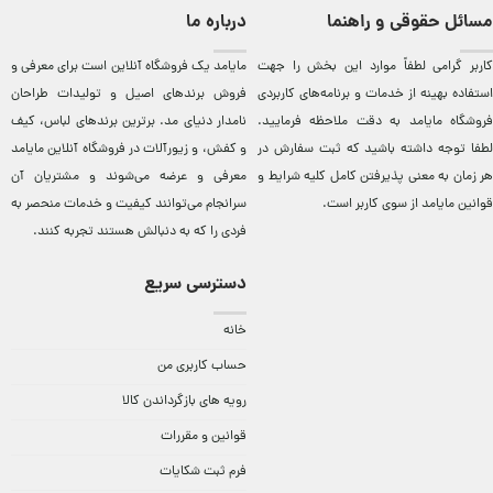
مسائل حقوقی و راهنما
درباره ما
کاربر گرامی لطفاً موارد این بخش را جهت
مایامد يک فروشگاه آنلاين است برای معرفی و
استفاده بهینه از خدمات و برنامه‌‏های کاربردی
فروش برندهای اصيل و توليدات طراحان
فروشگاه مایامد به دقت ملاحظه فرمایید.
نامدار دنيای مد. برترين‌ برندهای لباس، کيف
لطفا توجه داشته باشید که ثبت سفارش در
و کفش، و زيورآلات در فروشگاه آنلاين مایامد
هر زمان به معنی پذیرفتن کامل کلیه
شرایط و
معرفی و عرضه می‌شوند و مشتريان آن
قوانین مایامد
از سوی کاربر است.
سرانجام می‌توانند کيفيت و خدمات منحصر به
فردی را که به دنبالش هستند تجربه کنند.
دسترسی سریع
خانه
حساب کاربری من
رویه های بازگرداندن کالا
قوانین و مقررات
فرم ثبت شکایات