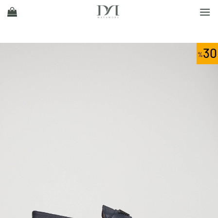
Ski
t
conten
30