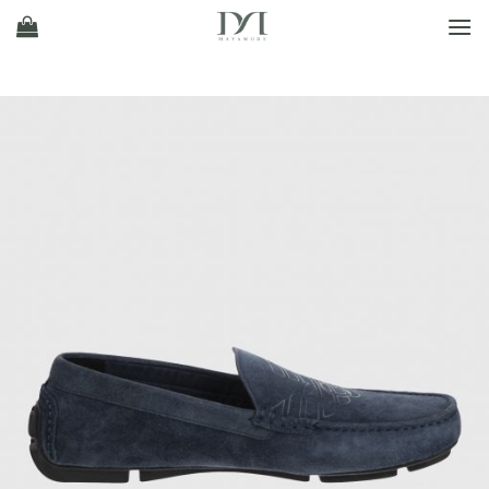
Ski
t
conten