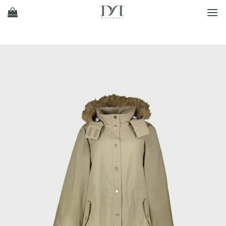
Ski
t
conten