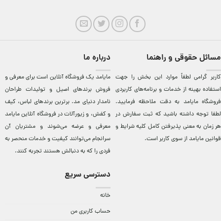
مسائل حقوقی و راهنما
درباره ما
کاربر گرامی لطفاً موارد این بخش را جهت
مایامد يک فروشگاه آنلاين است برای معرفی و
استفاده بهینه از خدمات و برنامه‌‏های کاربردی
فروش برندهای اصيل و توليدات طراحان
فروشگاه مایامد به دقت ملاحظه فرمایید.
نامدار دنيای مد. برترين‌ برندهای لباس، کيف
لطفا توجه داشته باشید که ثبت سفارش در
و کفش، و زيورآلات در فروشگاه آنلاين مایامد
هر زمان به معنی پذیرفتن کامل کلیه
شرایط و
معرفی و عرضه می‌شوند و مشتريان آن
قوانین مایامد
از سوی کاربر است.
سرانجام می‌توانند کيفيت و خدمات منحصر به
فردی را که به دنبالش هستند تجربه کنند.
دسترسی سریع
خانه
حساب کاربری من