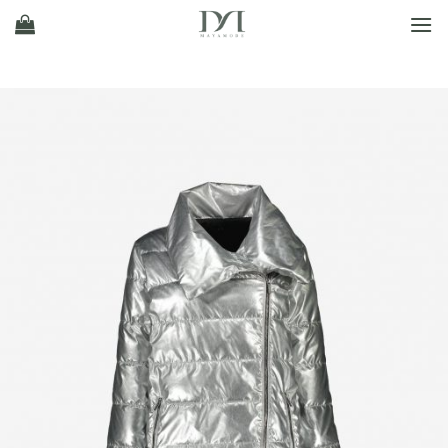
Ski
t
conten