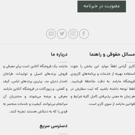
عضویت در خبرنامه
مسائل حقوقی و راهنما
درباره ما
کاربر گرامی لطفاً موارد این بخش را جهت
مایامد يک فروشگاه آنلاين است برای معرفی و
استفاده بهینه از خدمات و برنامه‌‏های کاربردی
فروش برندهای اصيل و توليدات طراحان
فروشگاه مایامد به دقت ملاحظه فرمایید.
نامدار دنيای مد. برترين‌ برندهای لباس، کيف
لطفا توجه داشته باشید که ثبت سفارش در
و کفش، و زيورآلات در فروشگاه آنلاين مایامد
هر زمان به معنی پذیرفتن کامل کلیه
شرایط و
معرفی و عرضه می‌شوند و مشتريان آن
قوانین مایامد
از سوی کاربر است.
سرانجام می‌توانند کيفيت و خدمات منحصر به
فردی را که به دنبالش هستند تجربه کنند.
دسترسی سریع