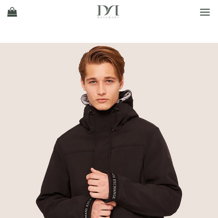
Ski
t
conten