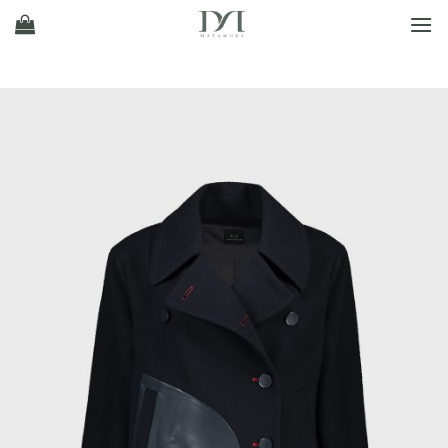
Ski
t
conten