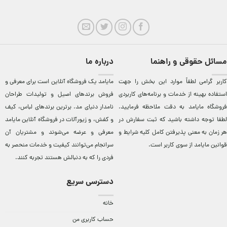
مسائل حقوقی و راهنما
درباره ما
کاربر گرامی لطفاً موارد این بخش را جهت
مایامد يک فروشگاه آنلاين است برای معرفی و
استفاده بهینه از خدمات و برنامه‌‏های کاربردی
فروش برندهای اصيل و توليدات طراحان
فروشگاه مایامد به دقت ملاحظه فرمایید.
نامدار دنيای مد. برترين‌ برندهای لباس، کيف
لطفا توجه داشته باشید که ثبت سفارش در
و کفش، و زيورآلات در فروشگاه آنلاين مایامد
هر زمان به معنی پذیرفتن کامل کلیه
شرایط و
معرفی و عرضه می‌شوند و مشتريان آن
قوانین مایامد
از سوی کاربر است.
سرانجام می‌توانند کيفيت و خدمات منحصر به
فردی را که به دنبالش هستند تجربه کنند.
دسترسی سریع
خانه
حساب کاربری من