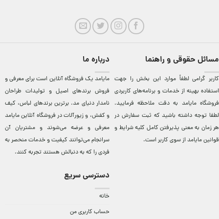
مسائل حقوقی و راهنما
درباره ما
کاربر گرامی لطفاً موارد این بخش را جهت
مایامد يک فروشگاه آنلاين است برای معرفی و
استفاده بهینه از خدمات و برنامه‌‏های کاربردی
فروش برندهای اصيل و توليدات طراحان
فروشگاه مایامد به دقت ملاحظه فرمایید.
نامدار دنيای مد. برترين‌ برندهای لباس، کيف
لطفا توجه داشته باشید که ثبت سفارش در
و کفش، و زيورآلات در فروشگاه آنلاين مایامد
هر زمان به معنی پذیرفتن کامل کلیه
شرایط و
معرفی و عرضه می‌شوند و مشتريان آن
قوانین مایامد
از سوی کاربر است.
سرانجام می‌توانند کيفيت و خدمات منحصر به
فردی را که به دنبالش هستند تجربه کنند.
دسترسی سریع
خانه
حساب کاربری من