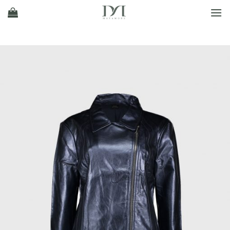
Ski
t
conten