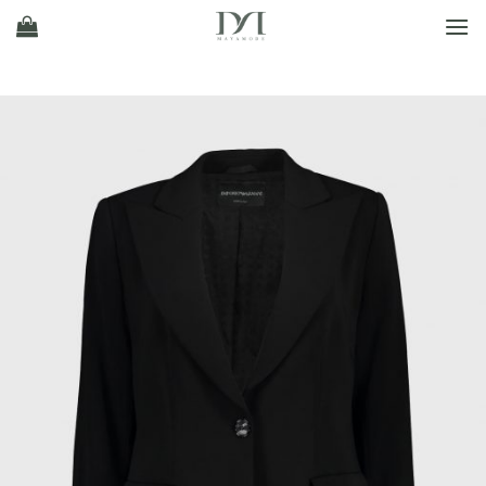
Ski
t
conten