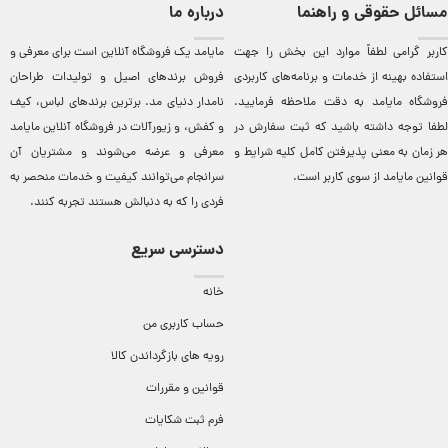
مسائل حقوقی و راهنما
درباره ما
کاربر گرامی لطفاً موارد این بخش را جهت
مایامد يک فروشگاه آنلاين است برای معرفی و
استفاده بهینه از خدمات و برنامه‌‏های کاربردی
فروش برندهای اصيل و توليدات طراحان
فروشگاه مایامد به دقت ملاحظه فرمایید.
نامدار دنيای مد. برترين‌ برندهای لباس، کيف
لطفا توجه داشته باشید که ثبت سفارش در
و کفش، و زيورآلات در فروشگاه آنلاين مایامد
هر زمان به معنی پذیرفتن کامل کلیه
شرایط و
معرفی و عرضه می‌شوند و مشتريان آن
قوانین مایامد
از سوی کاربر است.
سرانجام می‌توانند کيفيت و خدمات منحصر به
فردی را که به دنبالش هستند تجربه کنند.
دسترسی سریع
خانه
حساب کاربری من
رویه های بازگرداندن کالا
قوانین و مقررات
فرم ثبت شکایات