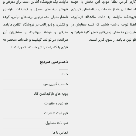
کاربر گرامی لطفاً موارد این بخش را جهت
مایامد يک فروشگاه آنلاين است برای معرفی و
استفاده بهینه از خدمات و برنامه‌‏های کاربردی
فروش برندهای اصيل و توليدات طراحان
فروشگاه مایامد به دقت ملاحظه فرمایید.
نامدار دنيای مد. برترين‌ برندهای لباس، کيف
لطفا توجه داشته باشید که ثبت سفارش در
و کفش، و زيورآلات در فروشگاه آنلاين مایامد
هر زمان به معنی پذیرفتن کامل کلیه
شرایط و
معرفی و عرضه می‌شوند و مشتريان آن
قوانین مایامد
از سوی کاربر است.
سرانجام می‌توانند کيفيت و خدمات منحصر به
فردی را که به دنبالش هستند تجربه کنند.
دسترسی سریع
خانه
حساب کاربری من
رویه های بازگرداندن کالا
قوانین و مقررات
فرم ثبت شکایات
سوالات متداول
تماس با ما