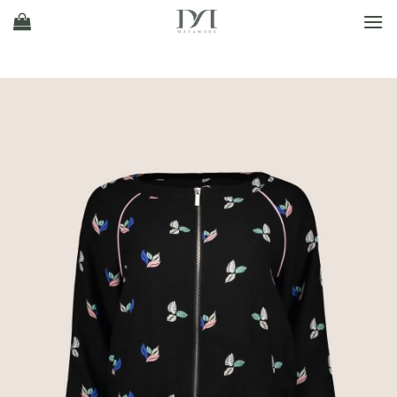
Ski
t
conten