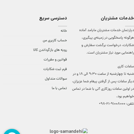
خدمات مشتریان
دسترسی سریع
دپارتمان خدمات مشتریان مایامد آماده
خانه
هرگونه پاسخگویی در زمینه‌ی پیگیری،
حساب کاربری من
شکایات، درخواست برگشت سفارش و
رویه های بازگرداندن کالا
راهنمایی مورد نیاز مشتریان است.
قوانین و مقررات
ساعات کاری
فرم ثبت شکایات
شنبه تا چهارشنبه از ساعت 9:30 الی 18 و در
سوالات متداول
دیگر ساعات ‌پس از گرفتن پیغام شما عزیزان،
تماس با ما
در اولین ساعات روزکاری آتی با شما در تماس
خواهیم بود.
تلفن:
91008000-21-98+