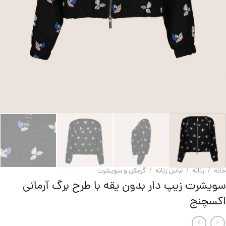
خانه
/
زنانه
/
لباس زنانه
/
گرمکن و سويشرت
سویشرت زیپ دار بدون یقه با طرح برگ آرمانی
اکسچنج