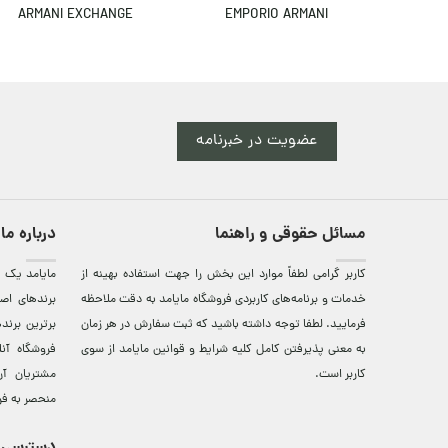
EMPORIO ARMANI
ARMANI EXCHANGE
عضویت در خبرنامه
مسائل حقوقی و راهنما
درباره ما
کاربر گرامی لطفاً موارد این بخش را جهت استفاده بهینه از
مایامد يک ف
خدمات و برنامه‌‏های کاربردی فروشگاه مایامد به دقت ملاحظه
برندهای اصي
فرمایید. لطفا توجه داشته باشید که ثبت سفارش در هر زمان
برترين‌ برن
به معنی پذیرفتن کامل کلیه
شرایط و قوانین مایامد
از سوی
فروشگاه آن
کاربر است.
مشتريان آن
منحصر به فر
دسترسی 