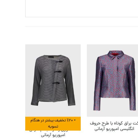
+ ٪۲۰ تخفیف بیشتر در هنگام
ت براق کوتاه با طرح حروف
کت پشمی
تسویه
انگلیسی امپوریو آرمانی
امپ
کت توری راه راه با تم شرقی
امپوریو آرمانی