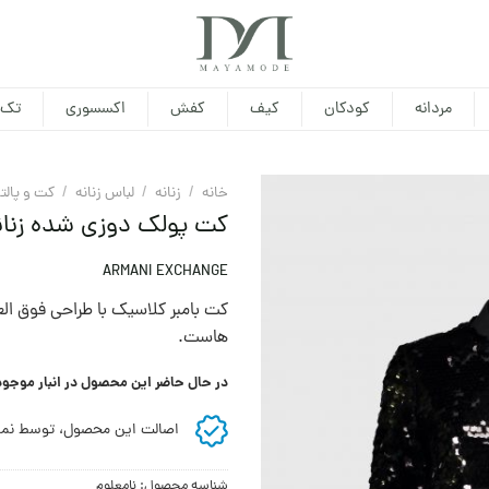
مردانه
کودکان
کیف
کفش
اکسسوری
تک 
خانه
/
زنانه
/
لباس زنانه
/
کت و پالت
کت پولک دوزی شده زنان
ARMANI EXCHANGE
کت بامبر کلاسیک با طراحی فوق الع
هاست.
در حال حاضر این محصول در انبار موجو
اصالت این محصول، توسط نما
شناسه محصول:
نامعلوم