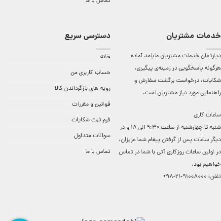
تماس با ما
خدمات مشتریان
دسترسی سریع
دپارتمان خدمات مشتریان مایامد آماده
خانه
هرگونه پاسخگویی در زمینه‌ی پیگیری،
حساب کاربری من
شکایات، درخواست برگشت سفارش و
رویه های بازگرداندن کالا
راهنمایی مورد نیاز مشتریان است.
قوانین و مقررات
ساعات کاری
فرم ثبت شکایات
شنبه تا چهارشنبه از ساعت 9:30 الی 18 و در
سوالات متداول
دیگر ساعات ‌پس از گرفتن پیغام شما عزیزان،
تماس با ما
در اولین ساعات روزکاری آتی با شما در تماس
خواهیم بود.
تلفن:
91008000-21-98+