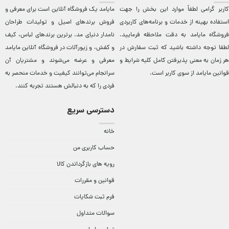
کاربر گرامی لطفاً موارد این بخش را جهت
مایامد يک فروشگاه آنلاين است برای معرفی و
استفاده بهینه از خدمات و برنامه‌‏های کاربردی
فروش برندهای اصيل و توليدات طراحان
فروشگاه مایامد به دقت ملاحظه فرمایید.
نامدار دنيای مد. برترين‌ برندهای لباس، کيف
لطفا توجه داشته باشید که ثبت سفارش در
و کفش، و زيورآلات در فروشگاه آنلاين مایامد
هر زمان به معنی پذیرفتن کامل کلیه
شرایط و
معرفی و عرضه می‌شوند و مشتريان آن
قوانین مایامد
از سوی کاربر است.
سرانجام می‌توانند کيفيت و خدمات منحصر به
فردی را که به دنبالش هستند تجربه کنند.
دسترسی سریع
خانه
حساب کاربری من
رویه های بازگرداندن کالا
قوانین و مقررات
فرم ثبت شکایات
سوالات متداول