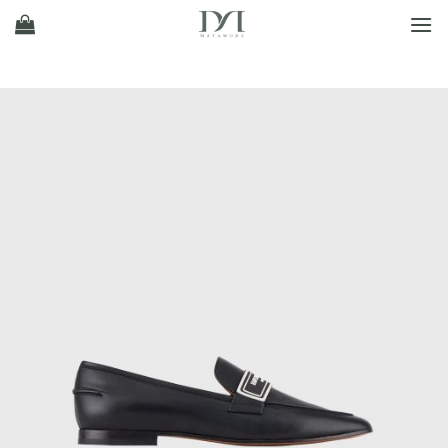
Ski
t
conten