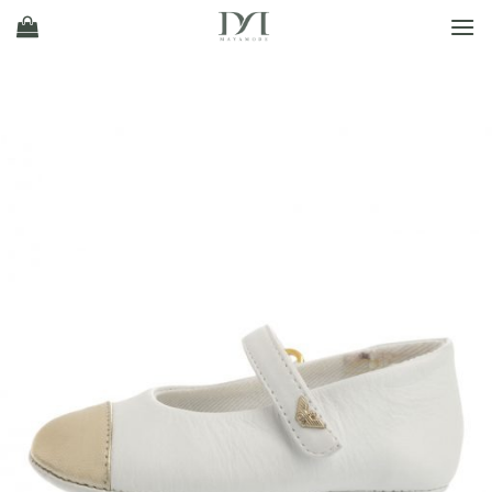
Ski
t
conten