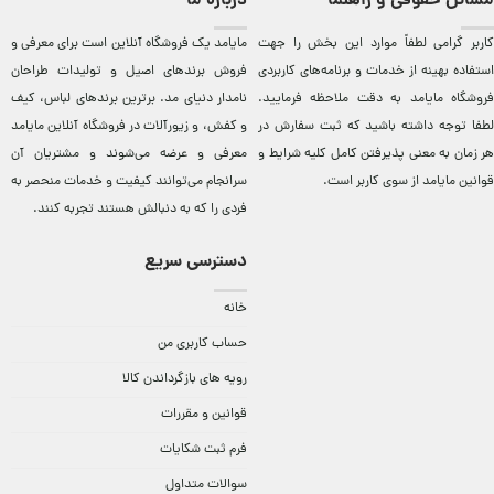
مسائل حقوقی و راهنما
درباره ما
کاربر گرامی لطفاً موارد این بخش را جهت
مایامد يک فروشگاه آنلاين است برای معرفی و
استفاده بهینه از خدمات و برنامه‌‏های کاربردی
فروش برندهای اصيل و توليدات طراحان
فروشگاه مایامد به دقت ملاحظه فرمایید.
نامدار دنيای مد. برترين‌ برندهای لباس، کيف
لطفا توجه داشته باشید که ثبت سفارش در
و کفش، و زيورآلات در فروشگاه آنلاين مایامد
هر زمان به معنی پذیرفتن کامل کلیه
شرایط و
معرفی و عرضه می‌شوند و مشتريان آن
قوانین مایامد
از سوی کاربر است.
سرانجام می‌توانند کيفيت و خدمات منحصر به
فردی را که به دنبالش هستند تجربه کنند.
دسترسی سریع
خانه
حساب کاربری من
رویه های بازگرداندن کالا
قوانین و مقررات
فرم ثبت شکایات
سوالات متداول