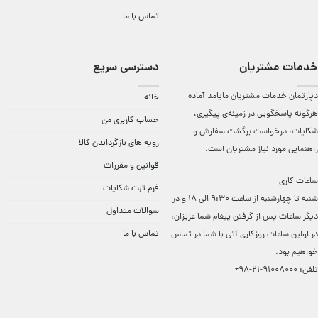
تماس با ما
خدمات مشتریان
دسترسی سریع
دپارتمان خدمات مشتریان مایامد آماده
خانه
هرگونه پاسخگویی در زمینه‌ی پیگیری،
حساب کاربری من
شکایات، درخواست برگشت سفارش و
رویه های بازگرداندن کالا
راهنمایی مورد نیاز مشتریان است.
قوانین و مقررات
ساعات کاری
فرم ثبت شکایات
شنبه تا چهارشنبه از ساعت 9:30 الی 18 و در
سوالات متداول
دیگر ساعات ‌پس از گرفتن پیغام شما عزیزان،
تماس با ما
در اولین ساعات روزکاری آتی با شما در تماس
خواهیم بود.
تلفن:
91008000-21-98+