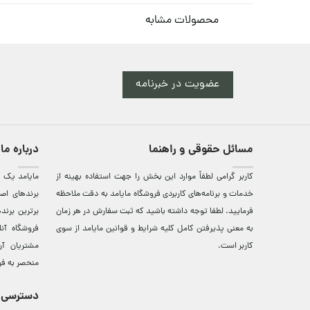
محصولات مشابه
عضویت در خبرنامه
مسائل حقوقی و راهنما
درباره ما
کاربر گرامی لطفاً موارد این بخش را جهت استفاده بهینه از
مایامد يک ف
خدمات و برنامه‌‏های کاربردی فروشگاه مایامد به دقت ملاحظه
برندهای اصي
فرمایید. لطفا توجه داشته باشید که ثبت سفارش در هر زمان
برترين‌ برن
به معنی پذیرفتن کامل کلیه
شرایط و قوانین مایامد
از سوی
فروشگاه آن
کاربر است.
مشتريان آن
منحصر به فر
دسترسی 