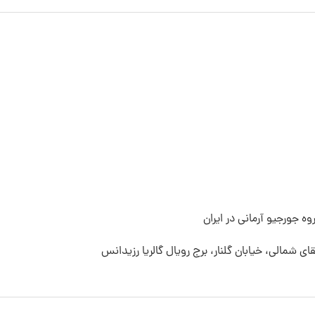
ه جورجیو آرمانی در ایران
قای شمالی، خیابان گلنار، برج رویال گالریا رزیدانس