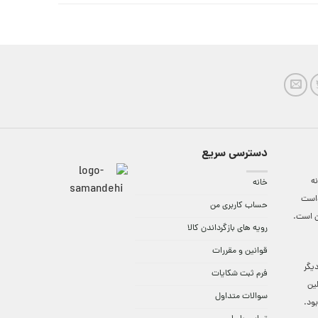
دسترسی سریع
ه
خانه
واست
حساب کاربری من
ن است.
رویه های بازگرداندن کالا
قوانین و مقررات
9:3 الی 18 و در دیگر
فرم ثبت شکایات
لین
سوالات متداول
ود.