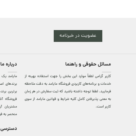
عضویت در خبرنامه
مسائل حقوقی و راهنما
درباره ما
کاربر گرامی لطفاً موارد این بخش را جهت استفاده بهینه از
مایامد يک ف
خدمات و برنامه‌‏های کاربردی فروشگاه مایامد به دقت ملاحظه
برندهای اصي
فرمایید. لطفا توجه داشته باشید که ثبت سفارش در هر زمان
برترين‌ برن
به معنی پذیرفتن کامل کلیه
شرایط و قوانین مایامد
از سوی
فروشگاه آن
کاربر است.
مشتريان آن
منحصر به فر
دسترسی 