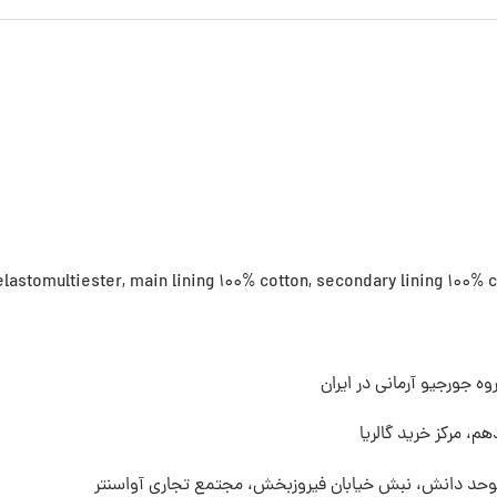
astomultiester, main lining 100% cotton, secondary lining 100% c
ه جورجیو آرمانی در ایران
م، مرکز خرید گالریا
 موحد دانش، نبش خیابان فیروزبخش، مجتمع تجاری آواسنتر