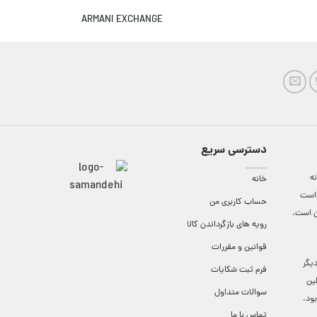
ARMANI EXCHANGE
دسترسی سریع
ه
خانه
واست
حساب کاربری من
ن است.
رویه های بازگرداندن کالا
قوانین و مقررات
9:3 الی 18 و در دیگر
فرم ثبت شکایات
لین
سوالات متداول
ود.
تماس با ما