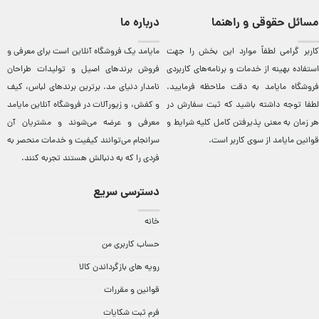
مسائل حقوقی و راهنما
درباره ما
کاربر گرامی لطفاً موارد این بخش را جهت
مایامد يک فروشگاه آنلاين است برای معرفی و
استفاده بهینه از خدمات و برنامه‌‏های کاربردی
فروش برندهای اصيل و توليدات طراحان
فروشگاه مایامد به دقت ملاحظه فرمایید.
نامدار دنيای مد. برترين‌ برندهای لباس، کيف
لطفا توجه داشته باشید که ثبت سفارش در
و کفش، و زيورآلات در فروشگاه آنلاين مایامد
هر زمان به معنی پذیرفتن کامل کلیه
شرایط و
معرفی و عرضه می‌شوند و مشتريان آن
قوانین مایامد
از سوی کاربر است.
سرانجام می‌توانند کيفيت و خدمات منحصر به
فردی را که به دنبالش هستند تجربه کنند.
دسترسی سریع
خانه
حساب کاربری من
رویه های بازگرداندن کالا
قوانین و مقررات
فرم ثبت شکایات