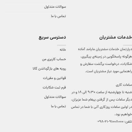
سوالات متداول
تماس با ما
خدمات مشتریان
دسترسی سریع
دپارتمان خدمات مشتریان مایامد آماده
خانه
هرگونه پاسخگویی در زمینه‌ی پیگیری،
حساب کاربری من
شکایات، درخواست برگشت سفارش و
رویه های بازگرداندن کالا
راهنمایی مورد نیاز مشتریان است.
قوانین و مقررات
ساعات کاری
فرم ثبت شکایات
شنبه تا چهارشنبه از ساعت 9:30 الی 18 و در
سوالات متداول
دیگر ساعات ‌پس از گرفتن پیغام شما عزیزان،
تماس با ما
در اولین ساعات روزکاری آتی با شما در تماس
خواهیم بود.
تلفن:
91008000-21-98+