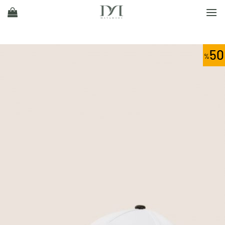
Ski
t
conten
50