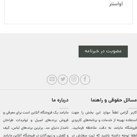
آواسنتر
عضویت در خبرنامه
مسائل حقوقی و راهنما
درباره ما
کاربر گرامی لطفاً موارد این بخش را جهت
مایامد يک فروشگاه آنلاين است برای معرفی و
استفاده بهینه از خدمات و برنامه‌‏های کاربردی
فروش برندهای اصيل و توليدات طراحان
فروشگاه مایامد به دقت ملاحظه فرمایید.
نامدار دنيای مد. برترين‌ برندهای لباس، کيف
لطفا توجه داشته باشید که ثبت سفارش در
و کفش، و زيورآلات در فروشگاه آنلاين مایامد