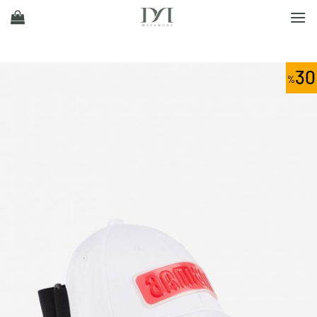
Ski
t
conten
30