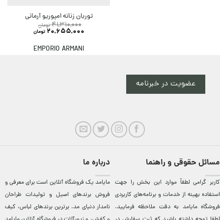
توربان زنانه امپوریو آرمانی
41,310,000
تومان
20,655,000
تومان
EMPORIO ARMANI
عضویت در خبرنامه
مسائل حقوقی و راهنما
درباره ما
کاربر گرامی لطفاً موارد این بخش را جهت
مایامد يک فروشگاه آنلاين است برای معرفی و
استفاده بهینه از خدمات و برنامه‌‏های کاربردی
فروش برندهای اصيل و توليدات طراحان
فروشگاه مایامد به دقت ملاحظه فرمایید.
نامدار دنيای مد. برترين‌ برندهای لباس، کيف
لطفا توجه داشته باشید که ثبت سفارش در
و کفش، و زيورآلات در فروشگاه آنلاين مایامد