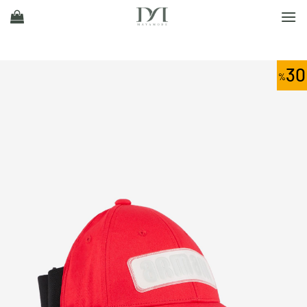
Ski
t
conten
30