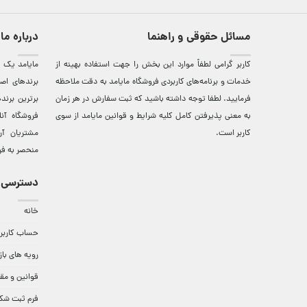
مسائل حقوقی و راهنما
درباره ما
کاربر گرامی لطفاً موارد این بخش را جهت استفاده بهینه از
مایامد يک ف
خدمات و برنامه‌‏های کاربردی فروشگاه مایامد به دقت ملاحظه
برندهای اصي
فرمایید. لطفا توجه داشته باشید که ثبت سفارش در هر زمان
برترين‌ برن
به معنی پذیرفتن کامل کلیه
شرایط و قوانین مایامد
از سوی
فروشگاه آن
کاربر است.
مشتريان آن
منحصر به فر
دسترسی 
خانه
حساب کاربر
رویه های باز
قوانین و مق
فرم ثبت شک