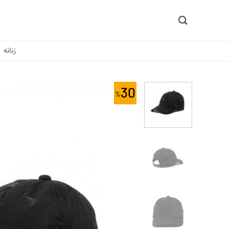
Ski
t
conten
زنانه
30