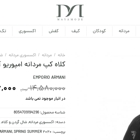
مردانه
کودکان
کیف
کفش
اکسسوری
تک 
خانه
/
مردانه
/
اکسسوری مردانه
/
شا
کلاه کپ مردانه امپوریو آ
EMPORIO ARMANI
6,000
14,580,000
تومان
در انبار موجود نمی باشد
شناسه محصول:
8054709194296
دسته:
اکسسوری مردانه
,
شال گردن و کلاه
,
برچسب:
SPRING SUMMER 2020
,
ARMANI