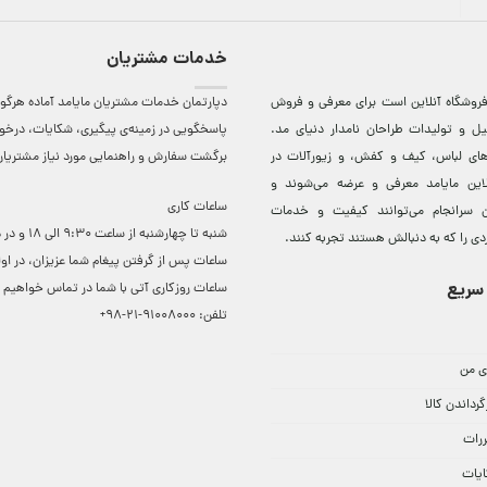
خدمات مشتریان
روشگاه آنلاين است برای معرفی و فروش
دپارتمان خدمات مشتریان مایامد آماده هرگون
ل و توليدات طراحان نامدار دنيای مد.
پاسخگویی در زمینه‌ی پیگیری، شکایات، درخ
دهای لباس، کيف و کفش، و زيورآلات در
برگشت سفارش و راهنمایی مورد نیاز مشتریا
لاين مایامد معرفی و عرضه می‌شوند و
ساعات کاری
 سرانجام می‌توانند کيفيت و خدمات
شنبه تا چهارشنبه از ساعت 0
دی را که به دنبالش هستند تجربه کنند.
ساعات ‌پس از گرفتن پیغام شما عزیزان، در او
سریع
ساعات روزکاری آتی با شما در تماس خواهیم ب
تلفن:
91008000-21-98+
ی من
گرداندن کالا
ررات
ایات