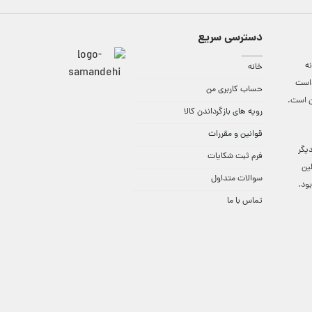
دسترسی سریع
ه
خانه
واست
حساب کاربری من
ن است.
رویه های بازگرداندن کالا
قوانین و مقررات
9:3 الی 18 و در دیگر
فرم ثبت شکایات
لین
سوالات متداول
ود.
تماس با ما