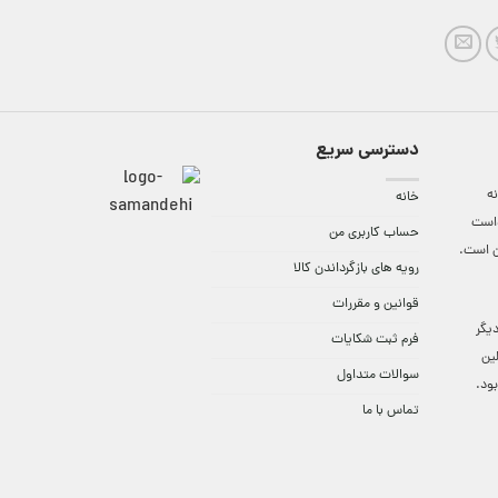
دسترسی سریع
ه
خانه
واست
حساب کاربری من
ن است.
رویه های بازگرداندن کالا
قوانین و مقررات
9:3 الی 18 و در دیگر
فرم ثبت شکایات
لین
سوالات متداول
ود.
تماس با ما