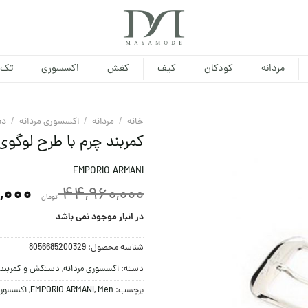
مردانه
کودکان
کیف
کفش
اکسسوری
تک 
خانه
/
مردانه
/
اکسسوری مردانه
/
دس
کمربند چرم با طرح لوگوی 
EMPORIO ARMANI
,000
44,960,000
تومان
در انبار موجود نمی باشد
شناسه محصول:
8056685200329
دسته:
اکسسوری مردانه
,
دستکش و کمربند
برچسب:
Men
,
EMPORIO ARMANI
,
اکسسوری