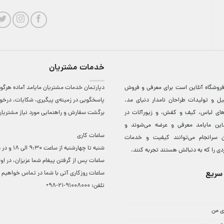
خدمات مشتریان
روشگاه آنلاين است برای معرفی و فروش
دپارتمان خدمات مشتریان مایامد آماده هرگون
ل و توليدات طراحان نامدار دنيای مد.
پاسخگویی در زمینه‌ی پیگیری، شکایات، درخ
دهای لباس، کيف و کفش، و زيورآلات در
برگشت سفارش و راهنمایی مورد نیاز مشتریا
لاين مایامد معرفی و عرضه می‌شوند و
ساعات کاری
 سرانجام می‌توانند کيفيت و خدمات
شنبه تا چهارشنبه از ساعت 0
دی را که به دنبالش هستند تجربه کنند.
ساعات ‌پس از گرفتن پیغام شما عزیزان، در او
سریع
ساعات روزکاری آتی با شما در تماس خواهیم ب
تلفن:
91008000-21-98+
ی من