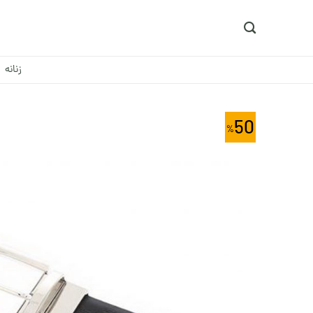
Ski
t
conten
زنانه
50