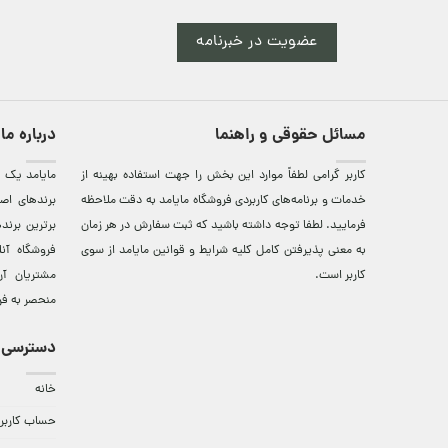
عضویت در خبرنامه
مسائل حقوقی و راهنما
درباره ما
کاربر گرامی لطفاً موارد این بخش را جهت استفاده بهینه از
مایامد يک ف
خدمات و برنامه‌‏های کاربردی فروشگاه مایامد به دقت ملاحظه
برندهای اصي
فرمایید. لطفا توجه داشته باشید که ثبت سفارش در هر زمان
برترين‌ برن
به معنی پذیرفتن کامل کلیه
شرایط و قوانین مایامد
از سوی
فروشگاه آن
کاربر است.
مشتريان آن
منحصر به فر
دسترسی 
خانه
حساب کاربر