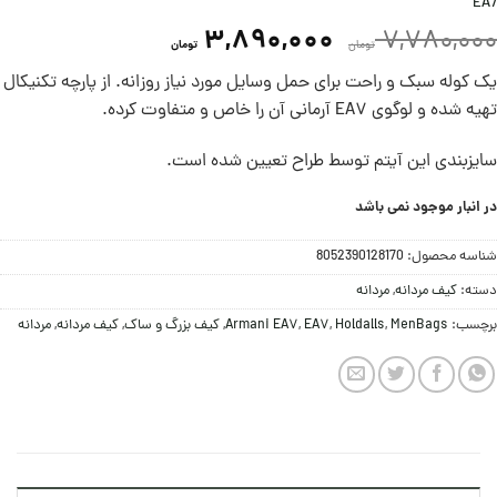
EA7
3,890,000
7,780,000
تومان
تومان
یک کوله سبک و راحت برای حمل وسایل مورد نیاز روزانه. از پارچه تکنیکال
تهیه شده و لوگوی EA7 آرمانی آن را خاص و متفاوت کرده.
سایزبندی این آیتم توسط طراح تعیین شده است.
در انبار موجود نمی باشد
شناسه محصول:
8052390128170
دسته:
کیف مردانه
,
مردانه
برچسب:
MenBags
,
Holdalls
,
EA7
,
Armani EA7
,
کیف بزرگ و ساک
,
کیف مردانه
,
مردانه