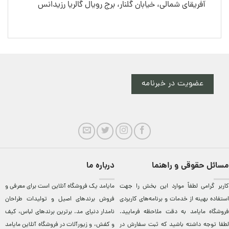
آفریقای شمالی، خیابان گلنار، برج رویال گالریا رزیدانس
عضویت در خبرنامه
مسائل حقوقی و راهنما
درباره ما
کاربر گرامی لطفاً موارد این بخش را جهت
مایامد يک فروشگاه آنلاين است برای معرفی و
استفاده بهینه از خدمات و برنامه‌‏های کاربردی
فروش برندهای اصيل و توليدات طراحان
فروشگاه مایامد به دقت ملاحظه فرمایید.
نامدار دنيای مد. برترين‌ برندهای لباس، کيف
لطفا توجه داشته باشید که ثبت سفارش در
و کفش، و زيورآلات در فروشگاه آنلاين مایامد