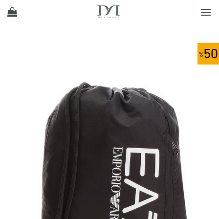
Ski
t
conten
50