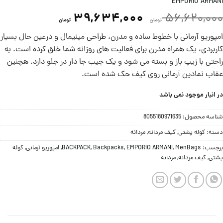
EMPORIO ARMANI
39,634,000
56,620,000
تومان
تومان
امپوریو آرمانی با خطوط ساده و مدرن، طراحی مینیمال و درعین حال بسیار
کاربردی،‌ یک همراه مدرن برای فعالیت های روزانه شما خلق کرده است. به
راحتی با زیپ باز و بسته می شود و یک جیب جا دار در جلو دارد. هچنین
عقاب نمادین آرمانی روی کیف حک شده است.
در انبار موجود نمی باشد
شناسه محصول:
8055180971635
دسته:
کوله پشتی
,
کیف مردانه
,
مردانه
برچسب:
MenBags
,
EMPORIO ARMANI
,
Backpacks
,
BACKPACK
,
امپوریو آرمانی
,
کوله
پشتی
,
کیف مردانه
,
مردانه