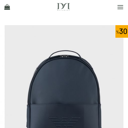
Ski
t
conten
30