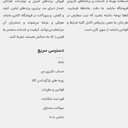
استفاده بهینه از خدمات و برنامه‌‏های کاربردی
فروش برندهای اصيل و توليدات طراحان
فروشگاه مایامد به دقت ملاحظه فرمایید.
نامدار دنيای مد. برترين‌ برندهای لباس، کيف
لطفا توجه داشته باشید که ثبت سفارش در
و کفش، و زيورآلات در فروشگاه آنلاين مایامد
هر زمان به معنی پذیرفتن کامل کلیه
شرایط و
معرفی و عرضه می‌شوند و مشتريان آن
قوانین مایامد
از سوی کاربر است.
سرانجام می‌توانند کيفيت و خدمات منحصر به
فردی را که به دنبالش هستند تجربه کنند.
دسترسی سریع
خانه
حساب کاربری من
رویه های بازگرداندن کالا
قوانین و مقررات
فرم ثبت شکایات
سوالات متداول
تماس با ما