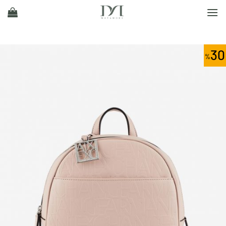
Ski
t
conten
30