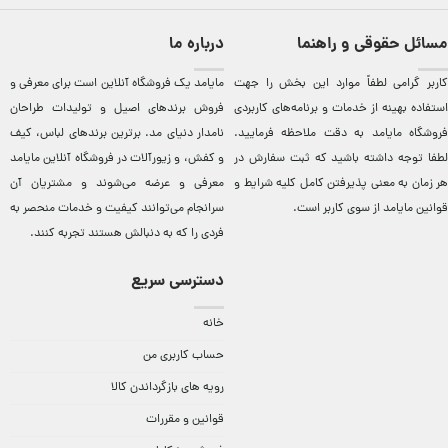
مسائل حقوقی و راهنما
درباره ما
کاربر گرامی لطفاً موارد این بخش را جهت
مایامد يک فروشگاه آنلاين است برای معرفی و
استفاده بهینه از خدمات و برنامه‌‏های کاربردی
فروش برندهای اصيل و توليدات طراحان
فروشگاه مایامد به دقت ملاحظه فرمایید.
نامدار دنيای مد. برترين‌ برندهای لباس، کيف
لطفا توجه داشته باشید که ثبت سفارش در
و کفش، و زيورآلات در فروشگاه آنلاين مایامد
هر زمان به معنی پذیرفتن کامل کلیه
شرایط و
معرفی و عرضه می‌شوند و مشتريان آن
قوانین مایامد
از سوی کاربر است.
سرانجام می‌توانند کيفيت و خدمات منحصر به
فردی را که به دنبالش هستند تجربه کنند.
دسترسی سریع
خانه
حساب کاربری من
رویه های بازگرداندن کالا
قوانین و مقررات