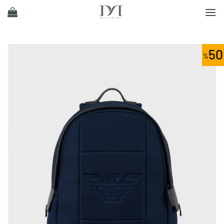
Ski
t
conten
50