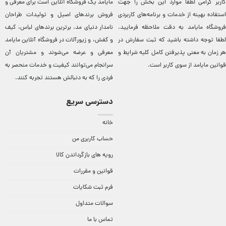
کاربر گرامی لطفاً موارد این بخش را جهت
مایامد يک فروشگاه آنلاين است برای معرفی و
استفاده بهینه از خدمات و برنامه‌‏های کاربردی
فروش برندهای اصيل و توليدات طراحان
فروشگاه مایامد به دقت ملاحظه فرمایید.
نامدار دنيای مد. برترين‌ برندهای لباس، کيف
لطفا توجه داشته باشید که ثبت سفارش در
و کفش، و زيورآلات در فروشگاه آنلاين مایامد
هر زمان به معنی پذیرفتن کامل کلیه
شرایط و
معرفی و عرضه می‌شوند و مشتريان آن
قوانین مایامد
از سوی کاربر است.
سرانجام می‌توانند کيفيت و خدمات منحصر به
فردی را که به دنبالش هستند تجربه کنند.
دسترسی سریع
خانه
حساب کاربری من
رویه های بازگرداندن کالا
قوانین و مقررات
فرم ثبت شکایات
سوالات متداول
تماس با ما