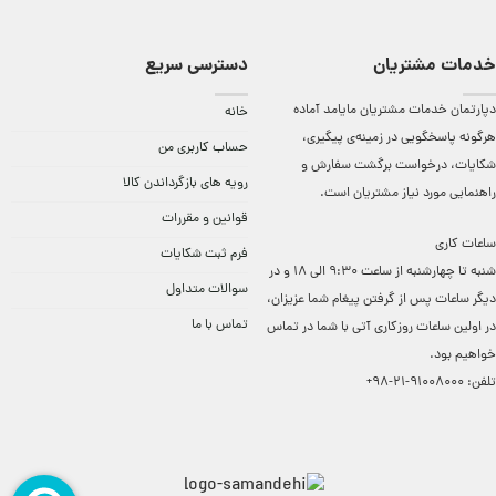
خدمات مشتریان
دسترسی سریع
دپارتمان خدمات مشتریان مایامد آماده
خانه
هرگونه پاسخگویی در زمینه‌ی پیگیری،
حساب کاربری من
شکایات، درخواست برگشت سفارش و
رویه های بازگرداندن کالا
راهنمایی مورد نیاز مشتریان است.
قوانین و مقررات
ساعات کاری
فرم ثبت شکایات
شنبه تا چهارشنبه از ساعت 9:30 الی 18 و در
سوالات متداول
دیگر ساعات ‌پس از گرفتن پیغام شما عزیزان،
تماس با ما
در اولین ساعات روزکاری آتی با شما در تماس
خواهیم بود.
تلفن:
91008000-21-98+