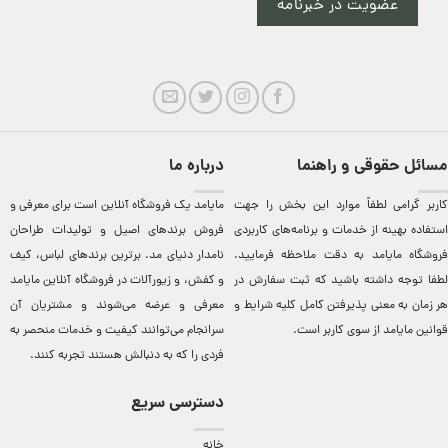
عضویت در خبرنامه
مسائل حقوقی و راهنما
درباره ما
کاربر گرامی لطفاً موارد این بخش را جهت
مایامد يک فروشگاه آنلاين است برای معرفی و
استفاده بهینه از خدمات و برنامه‌‏های کاربردی
فروش برندهای اصيل و توليدات طراحان
فروشگاه مایامد به دقت ملاحظه فرمایید.
نامدار دنيای مد. برترين‌ برندهای لباس، کيف
لطفا توجه داشته باشید که ثبت سفارش در
و کفش، و زيورآلات در فروشگاه آنلاين مایامد
هر زمان به معنی پذیرفتن کامل کلیه
شرایط و
معرفی و عرضه می‌شوند و مشتريان آن
قوانین مایامد
از سوی کاربر است.
سرانجام می‌توانند کيفيت و خدمات منحصر به
فردی را که به دنبالش هستند تجربه کنند.
دسترسی سریع
خانه