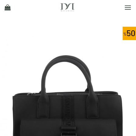
Ski
t
conten
50