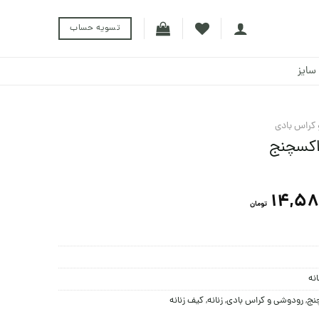
تسویه حساب
سایز
کراس بادی
 اکسچنج
14,58
تومان
نه
چنج
,
رودوشی و کراس بادی
,
زنانه
,
کیف زنانه