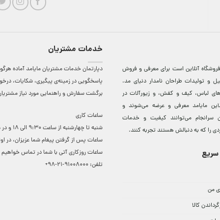
خدمات مشتریان
روشگاه آنلاين است برای معرفی و فروش
دپارتمان خدمات مشتریان مایامد آماده هرگون
ل و توليدات طراحان نامدار دنيای مد.
پاسخگویی در زمینه‌ی پیگیری، شکایات، درخ
دهای لباس، کيف و کفش، و زيورآلات در
برگشت سفارش و راهنمایی مورد نیاز مشتریا
لاين مایامد معرفی و عرضه می‌شوند و
ساعات کاری
 سرانجام می‌توانند کيفيت و خدمات
شنبه تا چهارشنبه از ساعت 0
دی را که به دنبالش هستند تجربه کنند.
ساعات ‌پس از گرفتن پیغام شما عزیزان، در او
سریع
ساعات روزکاری آتی با شما در تماس خواهیم ب
تلفن:
91008000-21-98+
ی من
گرداندن کالا