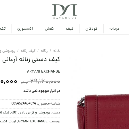
مردانه
کودکان
کیف
کفش
اکسسوری
تک 
خانه
/
زنانه
/
کیف زنانه
/
رودوشی و 
کیف دستی زنانه آرمانی
ARMANI EXCHANGE
0,000
29,160,000
تومان
در انبار موجود نمی باشد
شناسه محصول:
8054524454674
دسته:
رودوشی و کراس بادی
,
زنانه
,
کیف زنا
برچسب:
ARMANI EXCHANGE
,
آرمانی اکس