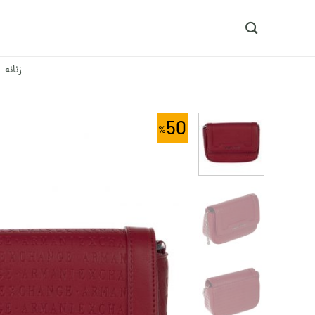
Ski
t
conten
زنانه
50