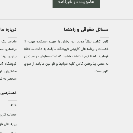
عضویت در خبرنامه
مسائل حقوقی و راهنما
درباره ما
کاربر گرامی لطفاً موارد این بخش را جهت استفاده بهینه از
مایامد يک ف
خدمات و برنامه‌‏های کاربردی فروشگاه مایامد به دقت ملاحظه
برندهای اصي
فرمایید. لطفا توجه داشته باشید که ثبت سفارش در هر زمان
برترين‌ برن
به معنی پذیرفتن کامل کلیه
شرایط و قوانین مایامد
از سوی
فروشگاه آن
کاربر است.
مشتريان آن
منحصر به فر
دسترسی 
خانه
حساب کاربر
رویه های باز