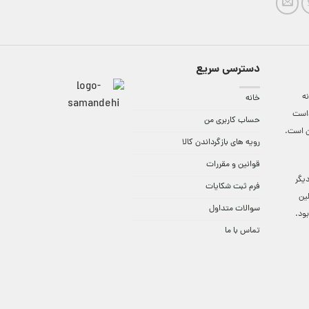
دسترسی سریع
ه
خانه
واست
حساب کاربری من
ن است.
رویه های بازگرداندن کالا
قوانین و مقررات
9:3 الی 18 و در دیگر
فرم ثبت شکایات
لین
سوالات متداول
ود.
تماس با ما