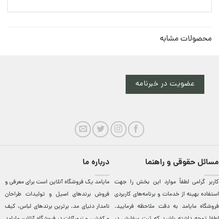
محصولات مشابه
عضویت در خبرنامه
مسائل حقوقی و راهنما
درباره ما
کاربر گرامی لطفاً موارد این بخش را جهت
مایامد يک فروشگاه آنلاين است برای معرفی و
استفاده بهینه از خدمات و برنامه‌‏های کاربردی
فروش برندهای اصيل و توليدات طراحان
فروشگاه مایامد به دقت ملاحظه فرمایید.
نامدار دنيای مد. برترين‌ برندهای لباس، کيف
لطفا توجه داشته باشید که ثبت سفارش در
و کفش، و زيورآلات در فروشگاه آنلاين مایامد