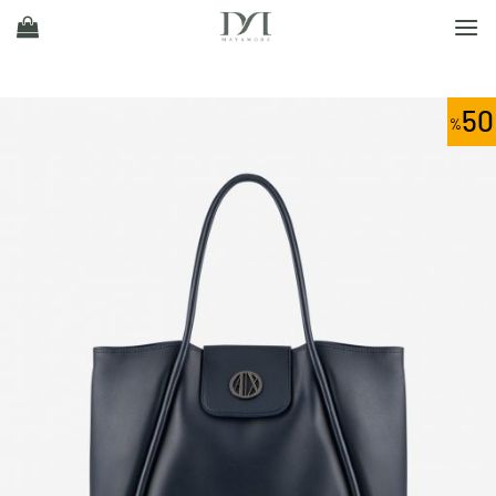
Ski
t
conten
50