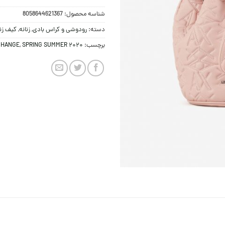
شناسه محصول:
8058644621367
دسته:
رودوشی و کراس بادی
,
زنانه
,
کیف زنا
برچسب:
SPRING SUMMER 2020
,
CHANGE