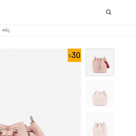
Ski
t
conten
زنانه
30