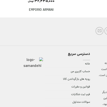
32,445,000
تومان
EMPORIO ARMANI
دسترسی سریع
ه
خانه
واست
حساب کاربری من
ن است.
رویه های بازگرداندن کالا
قوانین و مقررات
9:3 الی 18 و در دیگر
فرم ثبت شکایات
لین
سوالات متداول
ود.