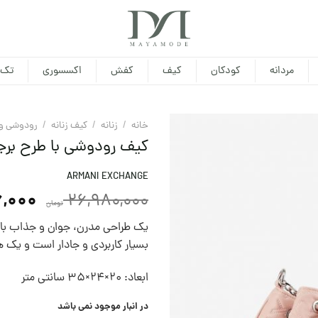
مردانه
کودکان
کیف
کفش
اکسسوری
تک 
خانه
/
زنانه
/
کیف زنانه
/
رودوشی و 
کیف رودوشی با طرح برج
ARMANI EXCHANGE
6,000
26,980,000
تومان
یک طراحی مدرن، جوان و جذاب با ر
بسیار کاربردی و جادار است و یک 
ابعاد: ۲۰×۲۴×۳۵ سانتی متر
در انبار موجود نمی باشد