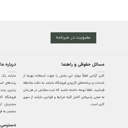
عضویت در خبرنامه
مسائل حقوقی و راهنما
درباره ما
کاربر گرامی لطفاً موارد این بخش را جهت استفاده بهینه از
مایامد يک ف
خدمات و برنامه‌‏های کاربردی فروشگاه مایامد به دقت ملاحظه
برندهای اصي
فرمایید. لطفا توجه داشته باشید که ثبت سفارش در هر زمان
برترين‌ برن
به معنی پذیرفتن کامل کلیه
شرایط و قوانین مایامد
از سوی
فروشگاه آن
کاربر است.
مشتريان آن
منحصر به فر
دسترسی 