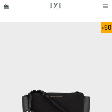
Ski
t
conten
50