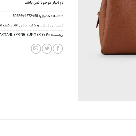
در انبار موجود نمی باشد
شناسه محصول:
8058644972469
دسته:
رودوشی و کراس بادی
,
زنانه
,
کیف زنا
برچسب:
SPRING SUMMER 2020
,
ARMANI