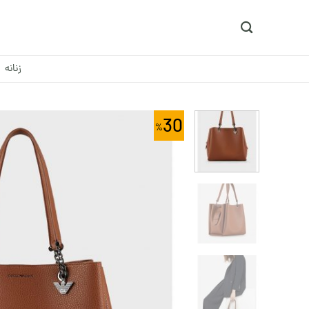
Ski
t
conten
زنانه
30