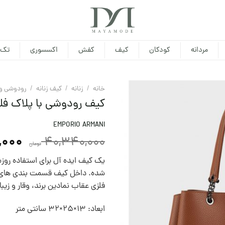
مردانه
کودکان
کیف
کفش
اکسسوری
تک 
خانه
/
زنانه
/
کیف زنانه
/
رودوشی و 
کیف رودوشی با پلاک فلز
EMPORIO ARMANI
,000
40,340,000
تومان
یک کیف ایده آل برای استفاده روز
شده. داخل کیف قسمت بندی های مت
فلزی عقاب نمادین برند، وقار و زیبا
ابعاد: 13×25×32 سانتی متر