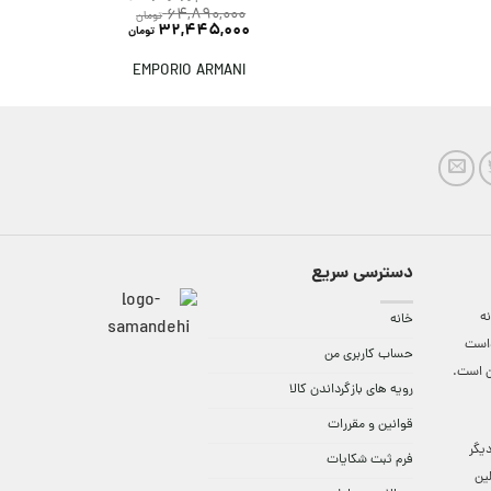
64,890,000
تومان
32,445,000
تومان
EMPORIO ARMANI
دسترسی سریع
ه
خانه
واست
حساب کاربری من
ن است.
رویه های بازگرداندن کالا
قوانین و مقررات
9:3 الی 18 و در دیگر
فرم ثبت شکایات
لین