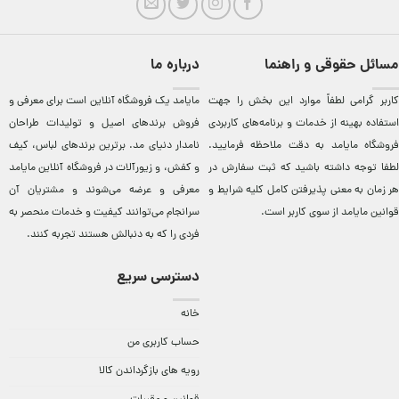
مسائل حقوقی و راهنما
درباره ما
کاربر گرامی لطفاً موارد این بخش را جهت
مایامد يک فروشگاه آنلاين است برای معرفی و
استفاده بهینه از خدمات و برنامه‌‏های کاربردی
فروش برندهای اصيل و توليدات طراحان
فروشگاه مایامد به دقت ملاحظه فرمایید.
نامدار دنيای مد. برترين‌ برندهای لباس، کيف
لطفا توجه داشته باشید که ثبت سفارش در
و کفش، و زيورآلات در فروشگاه آنلاين مایامد
هر زمان به معنی پذیرفتن کامل کلیه
شرایط و
معرفی و عرضه می‌شوند و مشتريان آن
قوانین مایامد
از سوی کاربر است.
سرانجام می‌توانند کيفيت و خدمات منحصر به
فردی را که به دنبالش هستند تجربه کنند.
دسترسی سریع
خانه
حساب کاربری من
رویه های بازگرداندن کالا