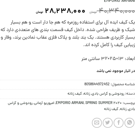
EMPORIO ARMANI
28,238,000
40,340,000
تومان
تومان
یک کیف ایده آل برای استفاده روزمره که هم جا دار است و هم بسیار
شیک و ظریف طراحی شده. داخل کیف قسمت بندی های متعددی دارد که
بسیار کاربردی هستند. یک بند بلند و پلاک فلزی عقاب نمادین برند، وقار و
زیبایی کیف را کامل کرده اند.
ابعاد: 13×25×32 سانتی متر
در انبار موجود نمی باشد
شناسه محصول:
8058644972452
دسته:
رودوشی و کراس بادی
,
زنانه
,
کیف زنانه
برچسب:
SPRING SUMMER 2020
,
EMPORIO ARMANI
,
امپوریو آرمانی
,
رودوشی و کراس
بادی
,
زنانه
,
کیف زنانه