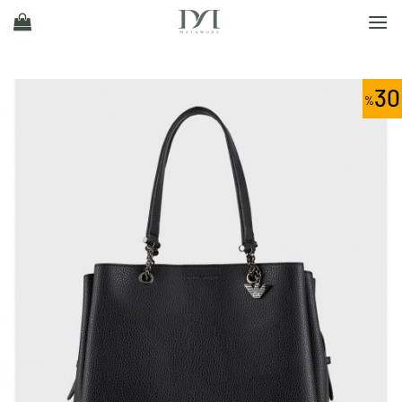
Ski
t
conten
30