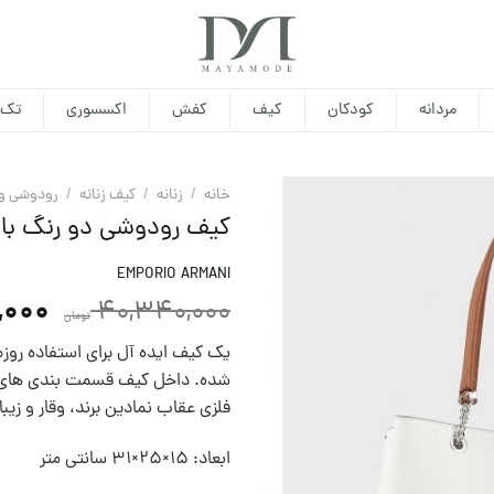
مردانه
کودکان
کیف
کفش
اکسسوری
تک 
خانه
/
زنانه
/
کیف زنانه
/
رودوشی و 
کیف رودوشی دو رنگ با پ
EMPORIO ARMANI
,000
40,340,000
تومان
یک کیف ایده آل برای استفاده روز
شده. داخل کیف قسمت بندی های مت
فلزی عقاب نمادین برند، وقار و زیبا
ابعاد: 15×25×31 سانتی متر