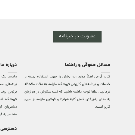
عضویت در خبرنامه
مسائل حقوقی و راهنما
درباره ما
کاربر گرامی لطفاً موارد این بخش را جهت استفاده بهینه از
مایامد يک ف
خدمات و برنامه‌‏های کاربردی فروشگاه مایامد به دقت ملاحظه
برندهای اصي
فرمایید. لطفا توجه داشته باشید که ثبت سفارش در هر زمان
برترين‌ برن
به معنی پذیرفتن کامل کلیه
شرایط و قوانین مایامد
از سوی
فروشگاه آن
کاربر است.
مشتريان آن
منحصر به فر
دسترسی 