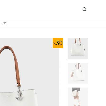
Ski
t
conten
زنانه
30