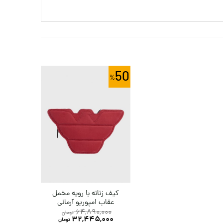
50
کیف زنانه با رویه مخمل
عقاب امپوریو آرمانی
64,890,000
تومان
32,445,000
تومان