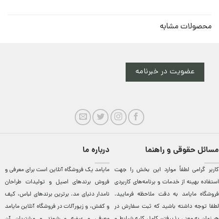
محصولات مشابه
عضویت در خبرنامه
مسائل حقوقی و راهنما
درباره ما
کاربر گرامی لطفاً موارد این بخش را جهت
مایامد يک فروشگاه آنلاين است برای معرفی و
استفاده بهینه از خدمات و برنامه‌‏های کاربردی
فروش برندهای اصيل و توليدات طراحان
فروشگاه مایامد به دقت ملاحظه فرمایید.
نامدار دنيای مد. برترين‌ برندهای لباس، کيف
لطفا توجه داشته باشید که ثبت سفارش در
و کفش، و زيورآلات در فروشگاه آنلاين مایامد
هر زمان به معنی پذیرفتن کامل کلیه
شرایط و
معرفی و عرضه می‌شوند و مشتريان آن