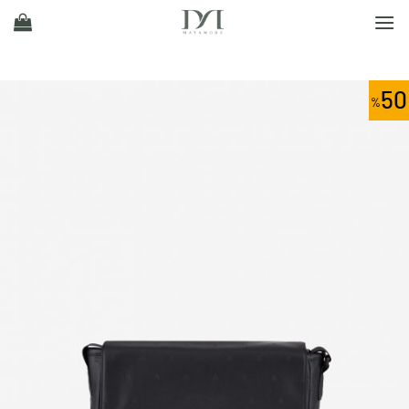
Ski
t
conten
50