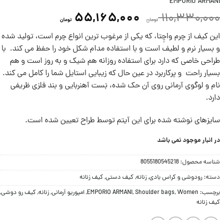
EMPORIO ARMANI
55,165,000
110,330,000
تومان
تومان
این کیف از چرم واچِتا، که یکی از مرغوب ترین انواع چرم است، تولید شده
و بسیار نرم و لطیف است و با استفاده مدام شکل خود را حفظ می کند. با
طراحی خاصی که دارد برای استفاده روزانه هم شیک و به روز است و هم
بسیار راحت و پرکاربرد در عین حال که زیبایی استایل شما را کامل می کند.
نام و لوگوی آرمانی روی آن حک شده،‌ بَست آهنربایی و بند فلزی ظریفی
دارد.
سایزهای نوشته شده برای این آیتم توسط طراح تعیین شده است.
در انبار موجود نمی باشد
شناسه محصول:
8055180545218
دسته:
رودوشی و کراس بادی
,
زنانه
,
کيف دستی
,
کیف زنانه
برچسب:
Women
,
Shoulder bags
,
EMPORIO ARMANI
,
امپوریو آرمانی
,
زنانه
,
کیف رو دوشی
,
کیف زنانه