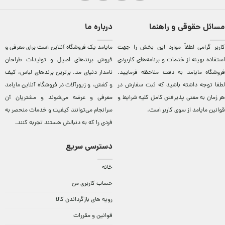
مسائل حقوقی و راهنما
درباره ما
کاربر گرامی لطفاً موارد این بخش را جهت
مایامد يک فروشگاه آنلاين است برای معرفی و
استفاده بهینه از خدمات و برنامه‌‏های کاربردی
فروش برندهای اصيل و توليدات طراحان
فروشگاه مایامد به دقت ملاحظه فرمایید.
نامدار دنيای مد. برترين‌ برندهای لباس، کيف
لطفا توجه داشته باشید که ثبت سفارش در
و کفش، و زيورآلات در فروشگاه آنلاين مایامد
هر زمان به معنی پذیرفتن کامل کلیه
شرایط و
معرفی و عرضه می‌شوند و مشتريان آن
قوانین مایامد
از سوی کاربر است.
سرانجام می‌توانند کيفيت و خدمات منحصر به
فردی را که به دنبالش هستند تجربه کنند.
دسترسی سریع
خانه
حساب کاربری من
رویه های بازگرداندن کالا
قوانین و مقررات